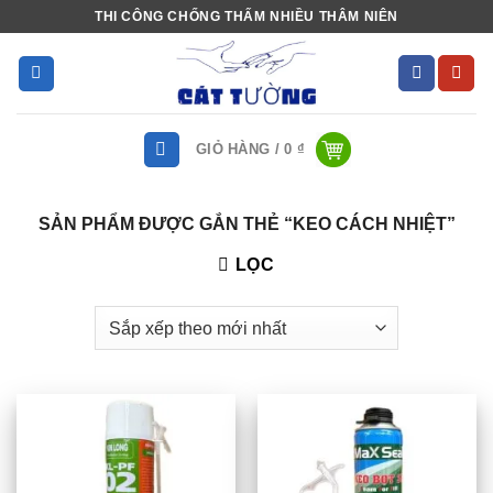
Bỏ
THI CÔNG CHỐNG THẤM NHIỀU THÂM NIÊN
qua
nội
dung
GIỎ HÀNG /
0
₫
SẢN PHẨM ĐƯỢC GẮN THẺ “KEO CÁCH NHIỆT”
LỌC