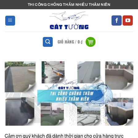
Bỏ
THI CÔNG CHỐNG THẤM NHIỀU THÂM NIÊN
qua
nội
dung
GIỎ HÀNG /
0
₫
Cảm ơn quý khách đã dành thời gian cho cửa hàng trực