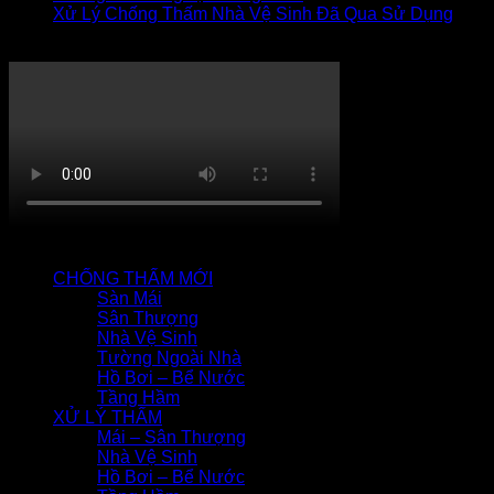
Xử Lý Chống Thấm Nhà Vệ Sinh Đã Qua Sử Dụng
Thi công chống thấm
QUY TRÌNH CHỐNG THẤM
CHỐNG THẤM MỚI
Sàn Mái
Sân Thượng
Nhà Vệ Sinh
Tường Ngoài Nhà
Hồ Bơi – Bể Nước
Tầng Hầm
XỬ LÝ THẤM
Mái – Sân Thượng
Nhà Vệ Sinh
Hồ Bơi – Bể Nước