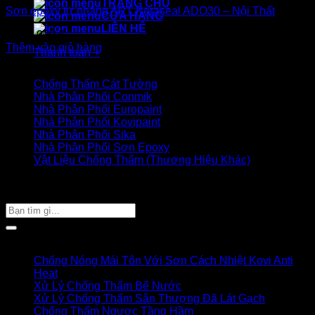
TRANG CHỦ
Sơn epoxy tự phẳng APT Keraseal ADO30 – Nội Thất
CỬA HÀNG
LIÊN HỆ
3.200.000
₫
Thêm vào giỏ hàng
Thanh toán
+
Danh mục sản phẩm
Chống Thấm Cát Tường
Nhà Phân Phối Conmik
Nhà Phân Phối Europaint
Nhà Phân Phối Kovipaint
Nhà Phân Phối Sika
Nhà Phân Phối Sơn Epoxy
Vật Liệu Chống Thấm (Thương Hiệu Khác)
Giỏ hàng của bạn
TÌM SẢN PHẨM
Tìm
kiếm:
Bài viết mới
Chống Nóng Mái Tôn Với Sơn Cách Nhiệt Kovi Anti
Heat
Xử Lý Chống Thấm Bể Nước
Xử Lý Chống Thấm Sân Thượng Đã Lát Gạch
Chống Thấm Ngược Tầng Hầm