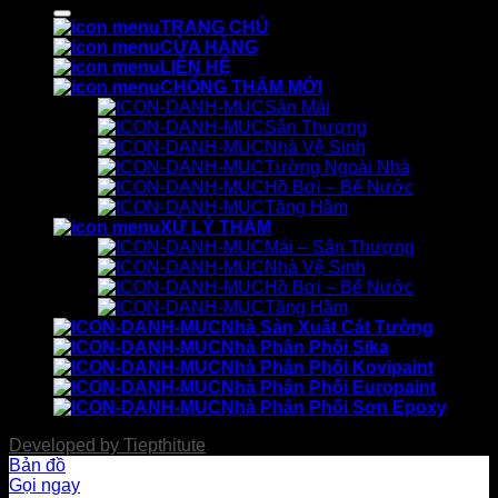
kiếm:
TRANG CHỦ
CỬA HÀNG
LIÊN HỆ
CHỐNG THẤM MỚI
Sàn Mái
Sân Thượng
Nhà Vệ Sinh
Tường Ngoài Nhà
Hồ Bơi – Bể Nước
Tầng Hầm
XỬ LÝ THẤM
Mái – Sân Thượng
Nhà Vệ Sinh
Hồ Bơi – Bể Nước
Tầng Hầm
Nhà Sản Xuất Cát Tường
Nhà Phân Phối Sika
Nhà Phân Phối Kovipaint
Nhà Phân Phối Europaint
Nhà Phân Phối Sơn Epoxy
Developed by
Tiepthitute
Bản đồ
Gọi ngay