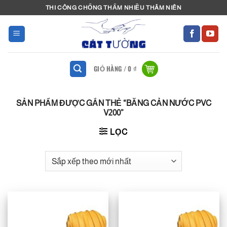
Bỏ
THI CÔNG CHỐNG THẤM NHIỀU THÂM NIÊN
qua
nội
dung
GIỎ HÀNG /
0
₫
SẢN PHẨM ĐƯỢC GẮN THẺ “BĂNG CẢN NƯỚC PVC
V200”
LỌC