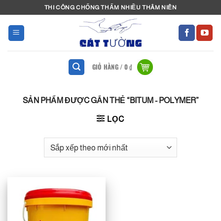
Bỏ
THI CÔNG CHỐNG THẤM NHIỀU THÂM NIÊN
qua
nội
dung
GIỎ HÀNG /
0
₫
SẢN PHẨM ĐƯỢC GẮN THẺ “BITUM - POLYMER”
LỌC