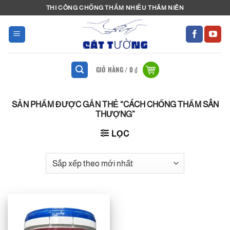
Bỏ
THI CÔNG CHỐNG THẤM NHIỀU THÂM NIÊN
qua
nội
dung
GIỎ HÀNG /
0
₫
SẢN PHẨM ĐƯỢC GẮN THẺ “CÁCH CHỐNG THẤM SÂN
THƯỢNG”
LỌC