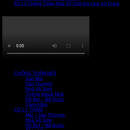
Xử Lý Chống Thấm Nhà Vệ Sinh Đã Qua Sử Dụng
Thi công chống thấm
QUY TRÌNH CHỐNG THẤM
CHỐNG THẤM MỚI
Sàn Mái
Sân Thượng
Nhà Vệ Sinh
Tường Ngoài Nhà
Hồ Bơi – Bể Nước
Tầng Hầm
XỬ LÝ THẤM
Mái – Sân Thượng
Nhà Vệ Sinh
Hồ Bơi – Bể Nước