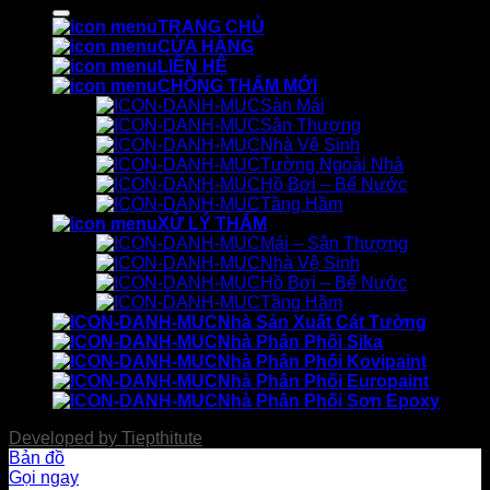
kiếm:
TRANG CHỦ
CỬA HÀNG
LIÊN HỆ
CHỐNG THẤM MỚI
Sàn Mái
Sân Thượng
Nhà Vệ Sinh
Tường Ngoài Nhà
Hồ Bơi – Bể Nước
Tầng Hầm
XỬ LÝ THẤM
Mái – Sân Thượng
Nhà Vệ Sinh
Hồ Bơi – Bể Nước
Tầng Hầm
Nhà Sản Xuất Cát Tường
Nhà Phân Phối Sika
Nhà Phân Phối Kovipaint
Nhà Phân Phối Europaint
Nhà Phân Phối Sơn Epoxy
Developed by
Tiepthitute
Bản đồ
Gọi ngay