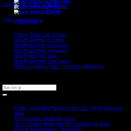
TRANG CHỦ
Cần Bơm Keo Pu – Epoxy
CỬA HÀNG
LIÊN HỆ
180.000
₫
Thêm vào giỏ hàng
Thanh toán
+
Danh mục sản phẩm
Chống Thấm Cát Tường
Nhà Phân Phối Conmik
Nhà Phân Phối Europaint
Nhà Phân Phối Kovipaint
Nhà Phân Phối Sika
Nhà Phân Phối Sơn Epoxy
Vật Liệu Chống Thấm (Thương Hiệu Khác)
Giỏ hàng của bạn
TÌM SẢN PHẨM
Tìm
kiếm:
Bài viết mới
Chống Nóng Mái Tôn Với Sơn Cách Nhiệt Kovi Anti
Heat
Xử Lý Chống Thấm Bể Nước
Xử Lý Chống Thấm Sân Thượng Đã Lát Gạch
Chống Thấm Ngược Tầng Hầm