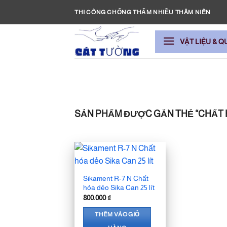
Bỏ
THI CÔNG CHỐNG THẤM NHIỀU THÂM NIÊN
qua
nội
VẬT LIỆU & Q
dung
SẢN PHẨM ĐƯỢC GẮN THẺ “CHẤT 
Sikament R-7 N Chất
hóa dẻo Sika Can 25 lít
800.000
₫
THÊM VÀO GIỎ