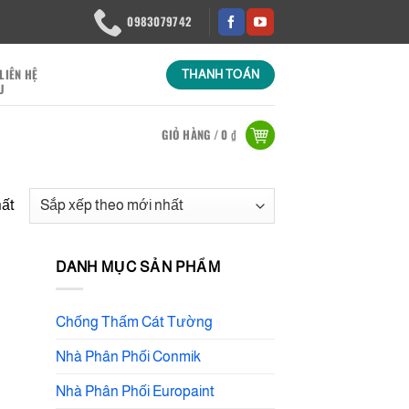
0983079742
LIÊN HỆ
THANH TOÁN
GIỎ HÀNG /
0
₫
hất
DANH MỤC SẢN PHẨM
Chống Thấm Cát Tường
Nhà Phân Phối Conmik
Nhà Phân Phối Europaint