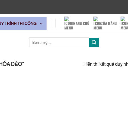
TRANG CHỦ
CỬA HÀNG
UY TRÌNH THI CÔNG
Tìm
kiếm:
HÓA DẺO”
Hiển thị kết quả duy n