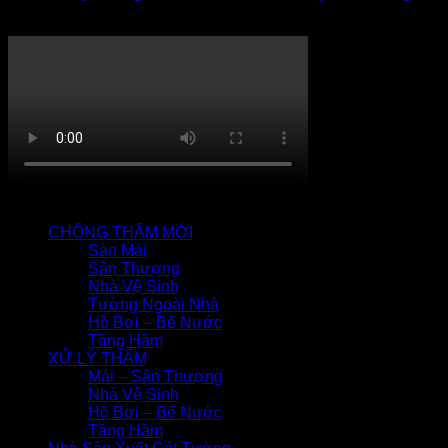
Thi công chống thấm
QUY TRÌNH CHỐNG THẤM
CHỐNG THẤM MỚI
Sàn Mái
Sân Thượng
Nhà Vệ Sinh
Tường Ngoài Nhà
Hồ Bơi – Bể Nước
Tầng Hầm
XỬ LÝ THẤM
Mái – Sân Thượng
Nhà Vệ Sinh
Hồ Bơi – Bể Nước
Tầng Hầm