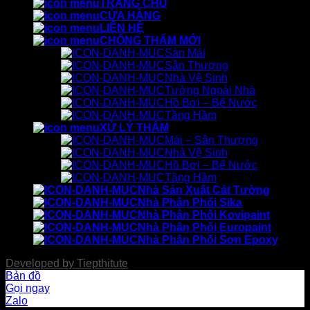
TRANG CHỦ
CỬA HÀNG
LIÊN HỆ
CHỐNG THẤM MỚI
Sàn Mái
Sân Thượng
Nhà Vệ Sinh
Tường Ngoài Nhà
Hồ Bơi – Bể Nước
Tầng Hầm
XỬ LÝ THẤM
Mái – Sân Thượng
Nhà Vệ Sinh
Hồ Bơi – Bể Nước
Tầng Hầm
Nhà Sản Xuất Cát Tường
Nhà Phân Phối Sika
Nhà Phân Phối Kovipaint
Nhà Phân Phối Europaint
Nhà Phân Phối Sơn Epoxy
Developed by
Tiepthitute
Bản đồ
Gọi ngay
Zalo