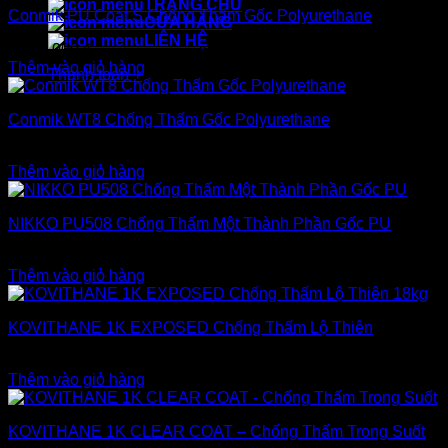
TRANG CHỦ
Conmik PU Coat S Chống Thấm Gốc Polyurethane
nhất
CỬA HÀNG
LIÊN HỆ
2.400.000
₫
Thêm vào giỏ hàng
Thanh toán
+
Conmik WT8 Chống Thấm Gốc Polyurethane
2.600.000
₫
Thêm vào giỏ hàng
NIKKO PU508 Chống Thấm Một Thành Phần Gốc PU
2.800.000
₫
Thêm vào giỏ hàng
KOVITHANE 1K EXPOSED Chống Thấm Lộ Thiên
3.300.000
₫
Thêm vào giỏ hàng
KOVITHANE 1K CLEAR COAT – Chống Thấm Trong Suốt