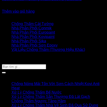
2.600.000
₫
Thêm vào giỏ hàng
Danh mục sản phẩm
Chống Thấm Cát Tường
Nhà Phân Phối Conmik
Nhà Phân Phối Europaint
Nhà Phân Phối Kovipaint
Nhà Phân Phối Sika
Nhà Phân Phối Sơn Epoxy
Vật Liệu Chống Thấm (Thương Hiệu Khác)
Giỏ hàng của bạn
TÌM SẢN PHẨM
Tìm
kiếm:
Bài viết mới
Chống Nóng Mái Tôn Với Sơn Cách Nhiệt Kovi Anti
Heat
Xử Lý Chống Thấm Bể Nước
Xử Lý Chống Thấm Sân Thượng Đã Lát Gạch
Chống Thấm Ngược Tầng Hầm
Xử Lý Chống Thấm Nhà Vệ Sinh Đã Qua Sử Dụng