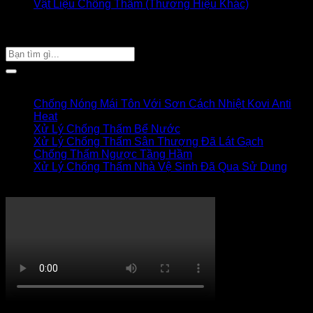
Vật Liệu Chống Thấm (Thương Hiệu Khác)
Giỏ hàng của bạn
TÌM SẢN PHẨM
Tìm
kiếm:
Bài viết mới
Chống Nóng Mái Tôn Với Sơn Cách Nhiệt Kovi Anti
Heat
Xử Lý Chống Thấm Bể Nước
Xử Lý Chống Thấm Sân Thượng Đã Lát Gạch
Chống Thấm Ngược Tầng Hầm
Xử Lý Chống Thấm Nhà Vệ Sinh Đã Qua Sử Dụng
Thi công chống thấm
QUY TRÌNH CHỐNG THẤM