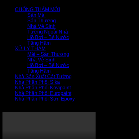
CHỐNG THẤM MỚI
Sàn Mái
Sân Thượng
Nhà Vệ Sinh
Tường Ngoài Nhà
Hồ Bơi – Bể Nước
Tầng Hầm
XỬ LÝ THẤM
Mái – Sân Thượng
Nhà Vệ Sinh
Hồ Bơi – Bể Nước
Tầng Hầm
Nhà Sản Xuất Cát Tường
Nhà Phân Phối Sika
Nhà Phân Phối Kovipaint
Nhà Phân Phối Europaint
Nhà Phân Phối Sơn Epoxy
THI CÔNG XỬ LÝ THẤM