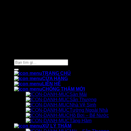
Thiết kế và chăm sóc ©
Phòng Marketing Cát Tường
Tìm
kiếm:
TRANG CHỦ
CỬA HÀNG
LIÊN HỆ
CHỐNG THẤM MỚI
Sàn Mái
Sân Thượng
Nhà Vệ Sinh
Tường Ngoài Nhà
Hồ Bơi – Bể Nước
Tầng Hầm
XỬ LÝ THẤM