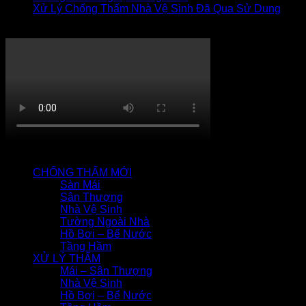
Xử Lý Chống Thấm Nhà Vệ Sinh Đã Qua Sử Dụng
Thi công chống thấm
QUY TRÌNH CHỐNG THẤM
CHỐNG THẤM MỚI
Sàn Mái
Sân Thượng
Nhà Vệ Sinh
Tường Ngoài Nhà
Hồ Bơi – Bể Nước
Tầng Hầm
XỬ LÝ THẤM
Mái – Sân Thượng
Nhà Vệ Sinh
Hồ Bơi – Bể Nước