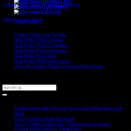
TRANG CHỦ
Chống Thấm Nhà Vệ Sinh SuperFlex
CỬA HÀNG
LIÊN HỆ
900.000
₫
Thêm vào giỏ hàng
Thanh toán
+
Danh mục sản phẩm
Chống Thấm Cát Tường
Nhà Phân Phối Conmik
Nhà Phân Phối Europaint
Nhà Phân Phối Kovipaint
Nhà Phân Phối Sika
Nhà Phân Phối Sơn Epoxy
Vật Liệu Chống Thấm (Thương Hiệu Khác)
Giỏ hàng của bạn
TÌM SẢN PHẨM
Tìm
kiếm:
Bài viết mới
Chống Nóng Mái Tôn Với Sơn Cách Nhiệt Kovi Anti
Heat
Xử Lý Chống Thấm Bể Nước
Xử Lý Chống Thấm Sân Thượng Đã Lát Gạch
Chống Thấm Ngược Tầng Hầm