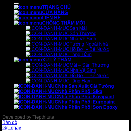
kiếm:
TRANG CHỦ
CỬA HÀNG
LIÊN HỆ
CHỐNG THẤM MỚI
Sàn Mái
Sân Thượng
Nhà Vệ Sinh
Tường Ngoài Nhà
Hồ Bơi – Bể Nước
Tầng Hầm
XỬ LÝ THẤM
Mái – Sân Thượng
Nhà Vệ Sinh
Hồ Bơi – Bể Nước
Tầng Hầm
Nhà Sản Xuất Cát Tường
Nhà Phân Phối Sika
Nhà Phân Phối Kovipaint
Nhà Phân Phối Europaint
Nhà Phân Phối Sơn Epoxy
Developed by
Tiepthitute
Bản đồ
Gọi ngay