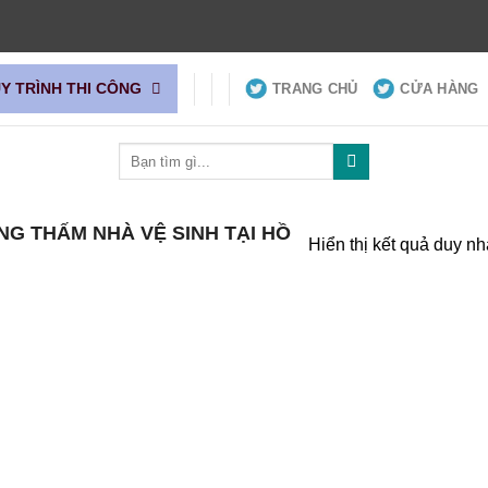
UY TRÌNH THI CÔNG
TRANG CHỦ
CỬA HÀNG
Tìm
kiếm:
G THẤM NHÀ VỆ SINH TẠI HỒ
Hiển thị kết quả duy nh