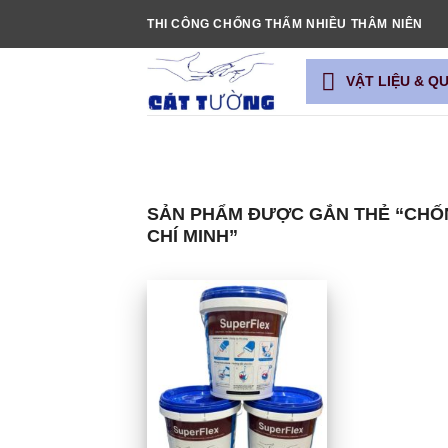
Bỏ
THI CÔNG CHỐNG THẤM NHIỀU THÂM NIÊN
qua
nội
VẬT LIỆU & Q
dung
SẢN PHẨM ĐƯỢC GẮN THẺ “CHỐN
CHÍ MINH”