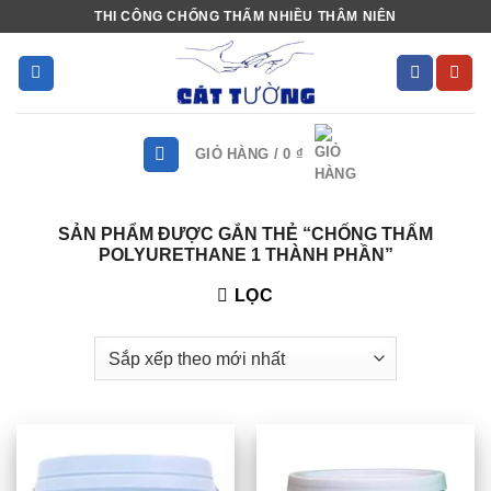
Bỏ
THI CÔNG CHỐNG THẤM NHIỀU THÂM NIÊN
qua
nội
dung
GIỎ HÀNG /
0
₫
SẢN PHẨM ĐƯỢC GẮN THẺ “CHỐNG THẤM
POLYURETHANE 1 THÀNH PHẦN”
LỌC