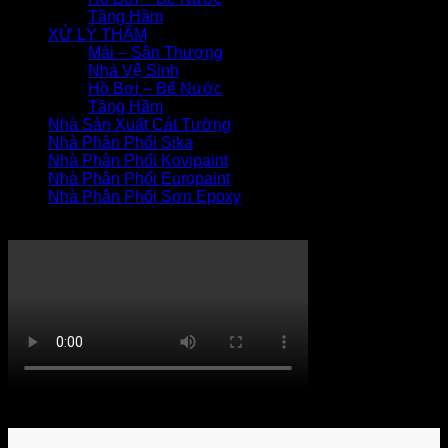
Tầng Hầm
XỬ LÝ THẤM
Mái – Sân Thượng
Nhà Vệ Sinh
Hồ Bơi – Bể Nước
Tầng Hầm
Nhà Sản Xuất Cát Tường
Nhà Phân Phối Sika
Nhà Phân Phối Kovipaint
Nhà Phân Phối Europaint
Nhà Phân Phối Sơn Epoxy
THI CÔNG XỬ LÝ THẤM
Khách hàng bình luận