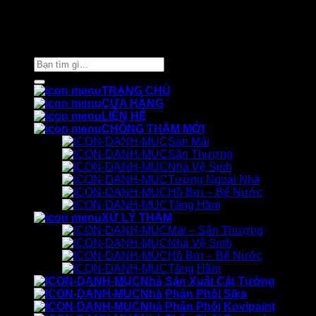
Thiết kế và chăm sóc ©
Phòng Marketing Cát Tường
Tìm
kiếm:
TRANG CHỦ
CỬA HÀNG
LIÊN HỆ
CHỐNG THẤM MỚI
Sàn Mái
Sân Thượng
Nhà Vệ Sinh
Tường Ngoài Nhà
Hồ Bơi – Bể Nước
Tầng Hầm
XỬ LÝ THẤM
Mái – Sân Thượng
Nhà Vệ Sinh
Hồ Bơi – Bể Nước
Tầng Hầm
Nhà Sản Xuất Cát Tường
Nhà Phân Phối Sika
Nhà Phân Phối Kovipaint