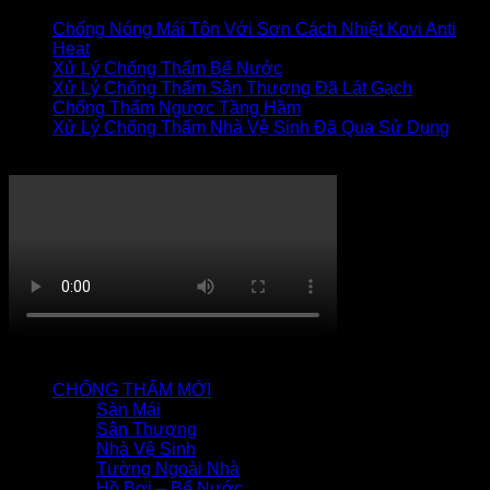
Chống Nóng Mái Tôn Với Sơn Cách Nhiệt Kovi Anti
Heat
Xử Lý Chống Thấm Bể Nước
Xử Lý Chống Thấm Sân Thượng Đã Lát Gạch
Chống Thấm Ngược Tầng Hầm
Xử Lý Chống Thấm Nhà Vệ Sinh Đã Qua Sử Dụng
Thi công chống thấm
QUY TRÌNH CHỐNG THẤM
CHỐNG THẤM MỚI
Sàn Mái
Sân Thượng
Nhà Vệ Sinh
Tường Ngoài Nhà
Hồ Bơi – Bể Nước