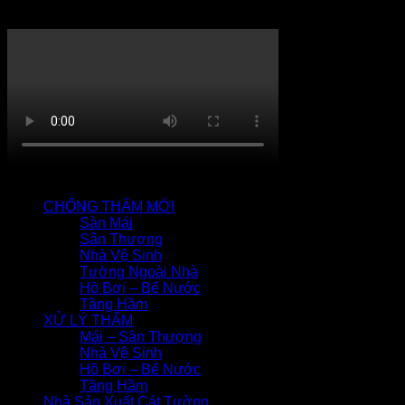
Thi công chống thấm
QUY TRÌNH CHỐNG THẤM
CHỐNG THẤM MỚI
Sàn Mái
Sân Thượng
Nhà Vệ Sinh
Tường Ngoài Nhà
Hồ Bơi – Bể Nước
Tầng Hầm
XỬ LÝ THẤM
Mái – Sân Thượng
Nhà Vệ Sinh
Hồ Bơi – Bể Nước
Tầng Hầm
Nhà Sản Xuất Cát Tường