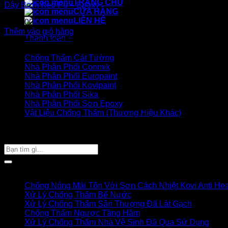
TRANG CHỦ
Dây Bơm Keo Pu – Epoxy
CỬA HÀNG
LIÊN HỆ
180.000
₫
Thêm vào giỏ hàng
Thanh toán
+
Danh mục sản phẩm
Chống Thấm Cát Tường
Nhà Phân Phối Conmik
Nhà Phân Phối Europaint
Nhà Phân Phối Kovipaint
Nhà Phân Phối Sika
Nhà Phân Phối Sơn Epoxy
Vật Liệu Chống Thấm (Thương Hiệu Khác)
Giỏ hàng của bạn
TÌM SẢN PHẨM
Tìm
kiếm:
Bài viết mới
Chống Nóng Mái Tôn Với Sơn Cách Nhiệt Kovi Anti Hea
Xử Lý Chống Thấm Bể Nước
Xử Lý Chống Thấm Sân Thượng Đã Lát Gạch
Chống Thấm Ngược Tầng Hầm
Xử Lý Chống Thấm Nhà Vệ Sinh Đã Qua Sử Dụng