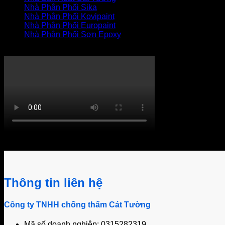
Nhà Phân Phối Sika
Nhà Phân Phối Kovipaint
Nhà Phân Phối Europaint
Nhà Phân Phối Sơn Epoxy
THI CÔNG XỬ LÝ THẤM
Khách hàng bình luận
Thông tin liên hệ
Công ty TNHH chống thấm Cát Tường
Mã số doanh nghiệp: 0315282319