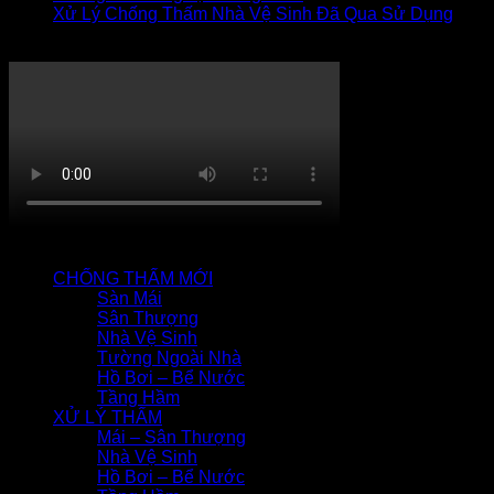
Xử Lý Chống Thấm Nhà Vệ Sinh Đã Qua Sử Dụng
Thi công chống thấm
QUY TRÌNH CHỐNG THẤM
CHỐNG THẤM MỚI
Sàn Mái
Sân Thượng
Nhà Vệ Sinh
Tường Ngoài Nhà
Hồ Bơi – Bể Nước
Tầng Hầm
XỬ LÝ THẤM
Mái – Sân Thượng
Nhà Vệ Sinh
Hồ Bơi – Bể Nước