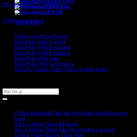
TRANG CHỦ
Dây Bơm Keo Pu – Epoxy
CỬA HÀNG
LIÊN HỆ
180.000
₫
Thêm vào giỏ hàng
Thanh toán
+
Danh mục sản phẩm
Chống Thấm Cát Tường
Nhà Phân Phối Conmik
Nhà Phân Phối Europaint
Nhà Phân Phối Kovipaint
Nhà Phân Phối Sika
Nhà Phân Phối Sơn Epoxy
Vật Liệu Chống Thấm (Thương Hiệu Khác)
Giỏ hàng của bạn
TÌM SẢN PHẨM
Tìm
kiếm:
Bài viết mới
Chống Nóng Mái Tôn Với Sơn Cách Nhiệt Kovi Anti
Heat
Xử Lý Chống Thấm Bể Nước
Xử Lý Chống Thấm Sân Thượng Đã Lát Gạch
Chống Thấm Ngược Tầng Hầm