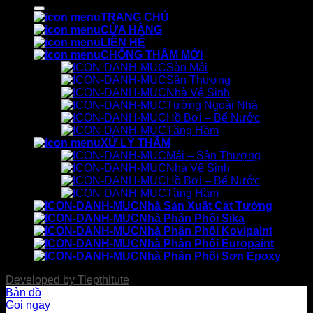
kiếm:
TRANG CHỦ
CỬA HÀNG
LIÊN HỆ
CHỐNG THẤM MỚI
Sàn Mái
Sân Thượng
Nhà Vệ Sinh
Tường Ngoài Nhà
Hồ Bơi – Bể Nước
Tầng Hầm
XỬ LÝ THẤM
Mái – Sân Thượng
Nhà Vệ Sinh
Hồ Bơi – Bể Nước
Tầng Hầm
Nhà Sản Xuất Cát Tường
Nhà Phân Phối Sika
Nhà Phân Phối Kovipaint
Nhà Phân Phối Europaint
Nhà Phân Phối Sơn Epoxy
Developed by
Tiepthitute
Bản đồ
Gọi ngay