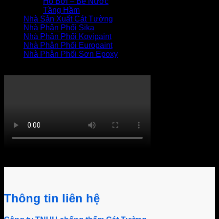
Hồ Bơi – Bể Nước
Tầng Hầm
Nhà Sản Xuất Cát Tường
Nhà Phân Phối Sika
Nhà Phân Phối Kovipaint
Nhà Phân Phối Europaint
Nhà Phân Phối Sơn Epoxy
THI CÔNG XỬ LÝ THẤM
Khách hàng bình luận
Thông tin liên hệ