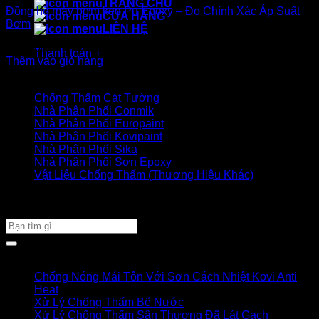
TRANG CHỦ
Đồng hồ máy bơm keo Pu Epoxy – Đo Chính Xác Áp Suất
CỬA HÀNG
Bơm
LIÊN HỆ
300.000
₫
Thanh toán
+
Thêm vào giỏ hàng
Danh mục sản phẩm
Chống Thấm Cát Tường
Nhà Phân Phối Conmik
Nhà Phân Phối Europaint
Nhà Phân Phối Kovipaint
Nhà Phân Phối Sika
Nhà Phân Phối Sơn Epoxy
Vật Liệu Chống Thấm (Thương Hiệu Khác)
Giỏ hàng của bạn
TÌM SẢN PHẨM
Tìm
kiếm:
Bài viết mới
Chống Nóng Mái Tôn Với Sơn Cách Nhiệt Kovi Anti
Heat
Xử Lý Chống Thấm Bể Nước
Xử Lý Chống Thấm Sân Thượng Đã Lát Gạch