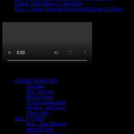
Chống Thấm Ngược Tầng Hầm
Xử Lý Chống Thấm Nhà Vệ Sinh Đã Qua Sử Dụng
Thi công chống thấm
QUY TRÌNH CHỐNG THẤM
CHỐNG THẤM MỚI
Sàn Mái
Sân Thượng
Nhà Vệ Sinh
Tường Ngoài Nhà
Hồ Bơi – Bể Nước
Tầng Hầm
XỬ LÝ THẤM
Mái – Sân Thượng
Nhà Vệ Sinh