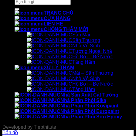
Tìm
kiếm:
TRANG CHỦ
CỬA HÀNG
LIÊN HỆ
CHỐNG THẤM MỚI
Sàn Mái
Sân Thượng
Nhà Vệ Sinh
Tường Ngoài Nhà
Hồ Bơi – Bể Nước
Tầng Hầm
XỬ LÝ THẤM
Mái – Sân Thượng
Nhà Vệ Sinh
Hồ Bơi – Bể Nước
Tầng Hầm
Nhà Sản Xuất Cát Tường
Nhà Phân Phối Sika
Nhà Phân Phối Kovipaint
Nhà Phân Phối Europaint
Nhà Phân Phối Sơn Epoxy
Developed by
Tiepthitute
Bản đồ