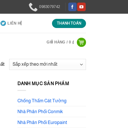
0983079742
LIÊN HỆ
THANH TOÁN
GIỎ HÀNG /
0
₫
hất
DANH MỤC SẢN PHẨM
Chống Thấm Cát Tường
Nhà Phân Phối Conmik
Nhà Phân Phối Europaint