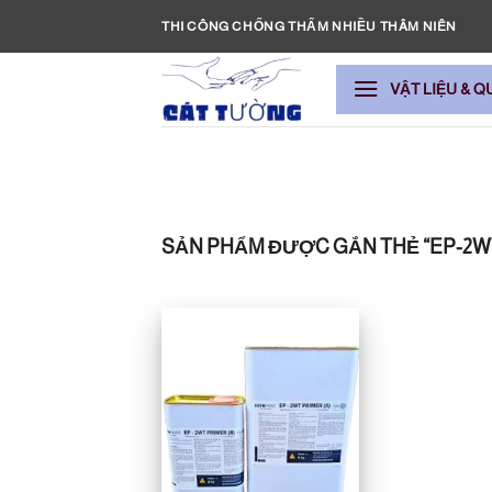
Bỏ
THI CÔNG CHỐNG THẤM NHIỀU THÂM NIÊN
qua
nội
VẬT LIỆU & Q
dung
SẢN PHẨM ĐƯỢC GẮN THẺ “EP-2