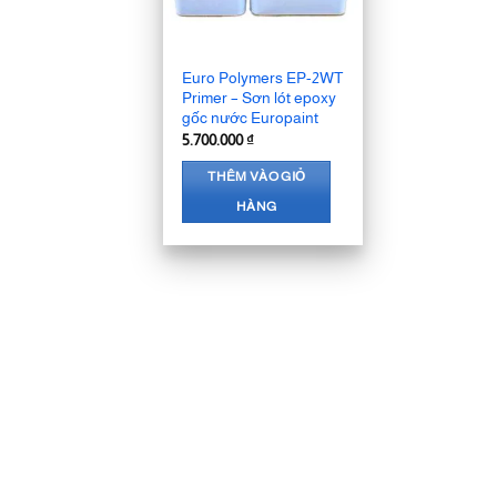
Euro Polymers EP-2WT
Primer – Sơn lót epoxy
gốc nước Europaint
5.700.000
₫
THÊM VÀO GIỎ
HÀNG