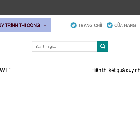
UY TRÌNH THI CÔNG
TRANG CHỦ
CỬA HÀNG
Tìm
kiếm:
WWT”
Hiển thị kết quả duy n