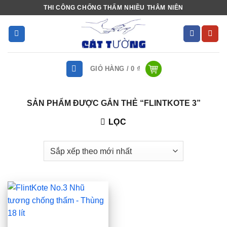
Bỏ
THI CÔNG CHỐNG THẤM NHIỀU THÂM NIÊN
qua
nội
dung
GIỎ HÀNG /
0
₫
SẢN PHẨM ĐƯỢC GẮN THẺ “FLINTKOTE 3”
LỌC