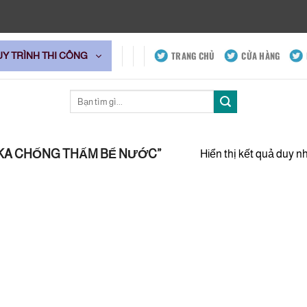
TRANG CHỦ
CỬA HÀNG
UY TRÌNH THI CÔNG
Tìm
kiếm:
IKA CHỐNG THẤM BỂ NƯỚC”
Hiển thị kết quả duy n