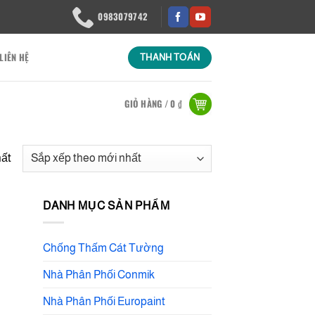
0983079742
LIÊN HỆ
THANH TOÁN
GIỎ HÀNG /
0
₫
hất
DANH MỤC SẢN PHẨM
Chống Thấm Cát Tường
Nhà Phân Phối Conmik
Nhà Phân Phối Europaint