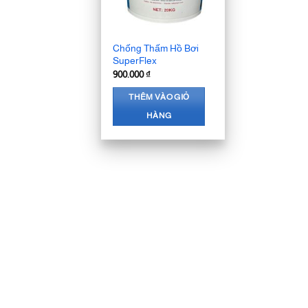
Chống Thấm Hồ Bơi
SuperFlex
900.000
₫
THÊM VÀO GIỎ
HÀNG