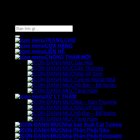
Thiết kế và chăm sóc ©
Phòng Marketing Cát Tường
Tìm
kiếm:
TRANG CHỦ
CỬA HÀNG
LIÊN HỆ
CHỐNG THẤM MỚI
Sàn Mái
Sân Thượng
Nhà Vệ Sinh
Tường Ngoài Nhà
Hồ Bơi – Bể Nước
Tầng Hầm
XỬ LÝ THẤM
Mái – Sân Thượng
Nhà Vệ Sinh
Hồ Bơi – Bể Nước
Tầng Hầm
Nhà Sản Xuất Cát Tường
Nhà Phân Phối Sika
Nhà Phân Phối Kovipaint