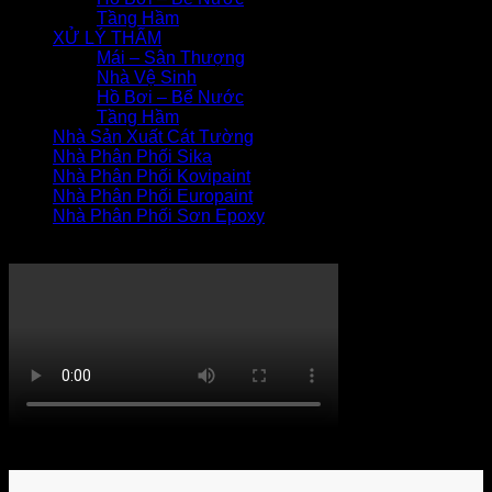
Tầng Hầm
XỬ LÝ THẤM
Mái – Sân Thượng
Nhà Vệ Sinh
Hồ Bơi – Bể Nước
Tầng Hầm
Nhà Sản Xuất Cát Tường
Nhà Phân Phối Sika
Nhà Phân Phối Kovipaint
Nhà Phân Phối Europaint
Nhà Phân Phối Sơn Epoxy
THI CÔNG XỬ LÝ THẤM
Khách hàng bình luận