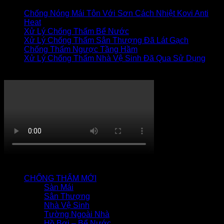
Chống Nóng Mái Tôn Với Sơn Cách Nhiệt Kovi Anti
Heat
Xử Lý Chống Thấm Bể Nước
Xử Lý Chống Thấm Sân Thượng Đã Lát Gạch
Chống Thấm Ngược Tầng Hầm
Xử Lý Chống Thấm Nhà Vệ Sinh Đã Qua Sử Dụng
Thi công chống thấm
QUY TRÌNH CHỐNG THẤM
CHỐNG THẤM MỚI
Sàn Mái
Sân Thượng
Nhà Vệ Sinh
Tường Ngoài Nhà
Hồ Bơi – Bể Nước