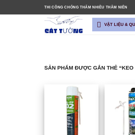
Bỏ
THI CÔNG CHỐNG THẤM NHIỀU THÂM NIÊN
qua
nội
VẬT LIỆU & Q
dung
SẢN PHẨM ĐƯỢC GẮN THẺ “KEO