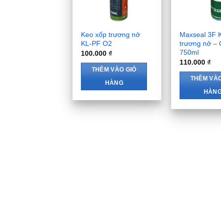
Keo xốp trương nở
Maxseal 3F 
KL-PF O2
trương nở – 
750ml
100.000
₫
110.000
₫
THÊM VÀO GIỎ
THÊM VÀO
HÀNG
HÀN