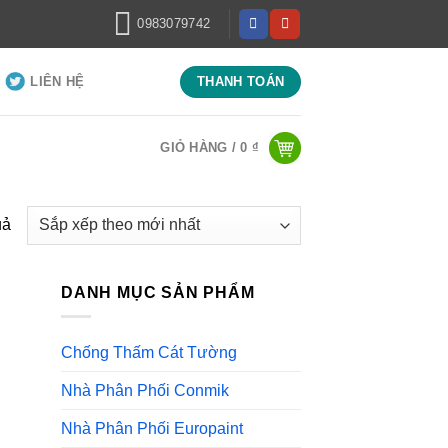
0983079742
LIÊN HỆ
THANH TOÁN
GIỎ HÀNG /
0
₫
Đã
uả
sắp
xếp
DANH MỤC SẢN PHẨM
theo
mới
nhất
Chống Thấm Cát Tường
Nhà Phân Phối Conmik
Nhà Phân Phối Europaint