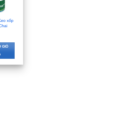
Keo xốp
Chai
 GIỎ
G