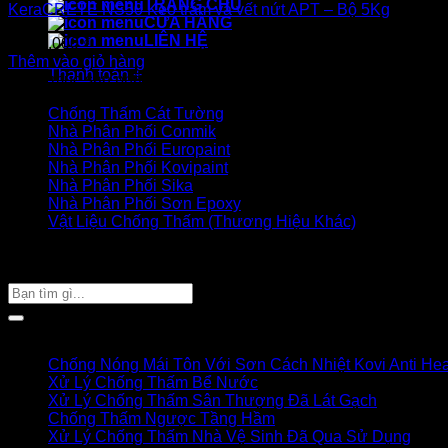
TRANG CHỦ
KeraCRETE NS50 Keo trám vá vết nứt APT – Bộ 5Kg
CỬA HÀNG
LIÊN HỆ
1.100.000
₫
Thêm vào giỏ hàng
Thanh toán
+
Danh mục sản phẩm
Chống Thấm Cát Tường
Nhà Phân Phối Conmik
Nhà Phân Phối Europaint
Nhà Phân Phối Kovipaint
Nhà Phân Phối Sika
Nhà Phân Phối Sơn Epoxy
Vật Liệu Chống Thấm (Thương Hiệu Khác)
Giỏ hàng của bạn
TÌM SẢN PHẨM
Tìm
kiếm:
Bài viết mới
Chống Nóng Mái Tôn Với Sơn Cách Nhiệt Kovi Anti Hea
Xử Lý Chống Thấm Bể Nước
Xử Lý Chống Thấm Sân Thượng Đã Lát Gạch
Chống Thấm Ngược Tầng Hầm
Xử Lý Chống Thấm Nhà Vệ Sinh Đã Qua Sử Dụng