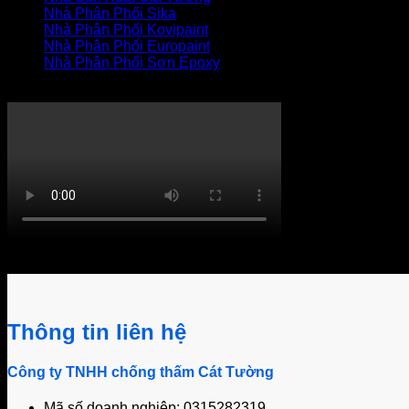
Nhà Phân Phối Sika
Nhà Phân Phối Kovipaint
Nhà Phân Phối Europaint
Nhà Phân Phối Sơn Epoxy
THI CÔNG XỬ LÝ THẤM
Khách hàng bình luận
Thông tin liên hệ
Công ty TNHH chống thấm Cát Tường
Mã số doanh nghiệp: 0315282319