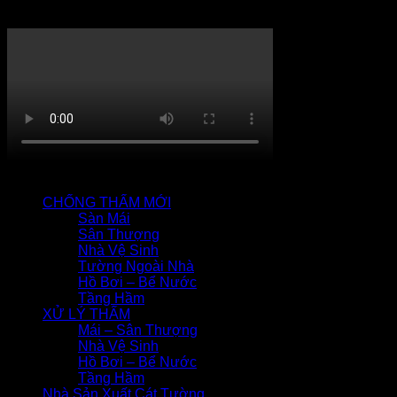
Thi công chống thấm
QUY TRÌNH CHỐNG THẤM
CHỐNG THẤM MỚI
Sàn Mái
Sân Thượng
Nhà Vệ Sinh
Tường Ngoài Nhà
Hồ Bơi – Bể Nước
Tầng Hầm
XỬ LÝ THẤM
Mái – Sân Thượng
Nhà Vệ Sinh
Hồ Bơi – Bể Nước
Tầng Hầm
Nhà Sản Xuất Cát Tường