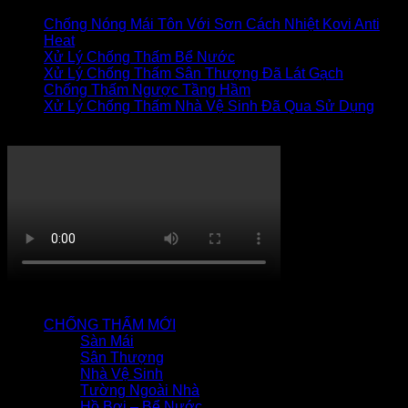
Chống Nóng Mái Tôn Với Sơn Cách Nhiệt Kovi Anti
Heat
Xử Lý Chống Thấm Bể Nước
Xử Lý Chống Thấm Sân Thượng Đã Lát Gạch
Chống Thấm Ngược Tầng Hầm
Xử Lý Chống Thấm Nhà Vệ Sinh Đã Qua Sử Dụng
Thi công chống thấm
QUY TRÌNH CHỐNG THẤM
CHỐNG THẤM MỚI
Sàn Mái
Sân Thượng
Nhà Vệ Sinh
Tường Ngoài Nhà
Hồ Bơi – Bể Nước