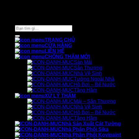
Thiết kế và chăm sóc ©
Phòng Marketing Cát Tường
Tìm
kiếm:
TRANG CHỦ
CỬA HÀNG
LIÊN HỆ
CHỐNG THẤM MỚI
Sàn Mái
Sân Thượng
Nhà Vệ Sinh
Tường Ngoài Nhà
Hồ Bơi – Bể Nước
Tầng Hầm
XỬ LÝ THẤM
Mái – Sân Thượng
Nhà Vệ Sinh
Hồ Bơi – Bể Nước
Tầng Hầm
Nhà Sản Xuất Cát Tường
Nhà Phân Phối Sika
Nhà Phân Phối Kovipaint