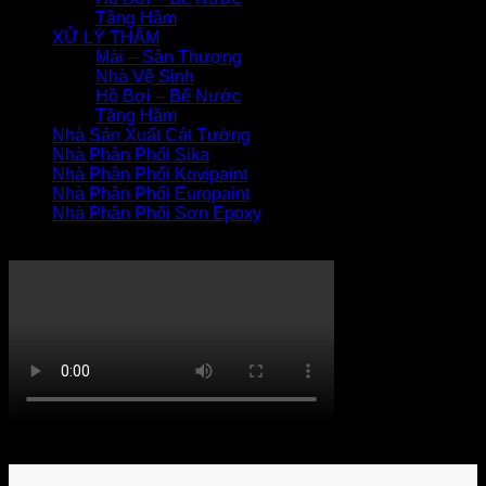
Tầng Hầm
XỬ LÝ THẤM
Mái – Sân Thượng
Nhà Vệ Sinh
Hồ Bơi – Bể Nước
Tầng Hầm
Nhà Sản Xuất Cát Tường
Nhà Phân Phối Sika
Nhà Phân Phối Kovipaint
Nhà Phân Phối Europaint
Nhà Phân Phối Sơn Epoxy
THI CÔNG XỬ LÝ THẤM
Khách hàng bình luận