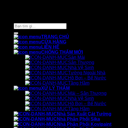
Thiết kế và chăm sóc ©
Phòng Marketing Cát Tường
Tìm
kiếm:
TRANG CHỦ
CỬA HÀNG
LIÊN HỆ
CHỐNG THẤM MỚI
Sàn Mái
Sân Thượng
Nhà Vệ Sinh
Tường Ngoài Nhà
Hồ Bơi – Bể Nước
Tầng Hầm
XỬ LÝ THẤM
Mái – Sân Thượng
Nhà Vệ Sinh
Hồ Bơi – Bể Nước
Tầng Hầm
Nhà Sản Xuất Cát Tường
Nhà Phân Phối Sika
Nhà Phân Phối Kovipaint