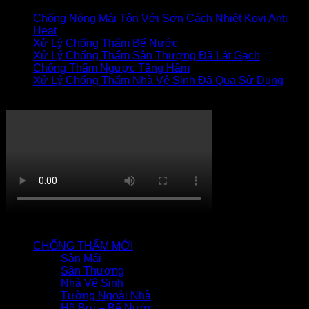
Chống Nóng Mái Tôn Với Sơn Cách Nhiệt Kovi Anti
Heat
Xử Lý Chống Thấm Bể Nước
Xử Lý Chống Thấm Sân Thượng Đã Lát Gạch
Chống Thấm Ngược Tầng Hầm
Xử Lý Chống Thấm Nhà Vệ Sinh Đã Qua Sử Dụng
Thi công chống thấm
QUY TRÌNH CHỐNG THẤM
CHỐNG THẤM MỚI
Sàn Mái
Sân Thượng
Nhà Vệ Sinh
Tường Ngoài Nhà
Hồ Bơi – Bể Nước