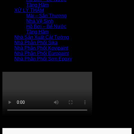
Tầng Hầm
XỬ LÝ THẤM
Mái – Sân Thượng
Nhà Vệ Sinh
Hồ Bơi – Bể Nước
Tầng Hầm
Nhà Sản Xuất Cát Tường
Nhà Phân Phối Sika
Nhà Phân Phối Kovipaint
Nhà Phân Phối Europaint
Nhà Phân Phối Sơn Epoxy
THI CÔNG XỬ LÝ THẤM
Khách hàng bình luận