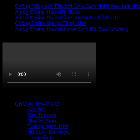
Chống Nóng Mái Tôn Với Sơn Cách Nhiệt Kovi Anti Hea
Xử Lý Chống Thấm Bể Nước
Xử Lý Chống Thấm Sân Thượng Đã Lát Gạch
Chống Thấm Ngược Tầng Hầm
Xử Lý Chống Thấm Nhà Vệ Sinh Đã Qua Sử Dụng
Thi công chống thấm
QUY TRÌNH CHỐNG THẤM
CHỐNG THẤM MỚI
Sàn Mái
Sân Thượng
Nhà Vệ Sinh
Tường Ngoài Nhà
Hồ Bơi – Bể Nước
Tầng Hầm