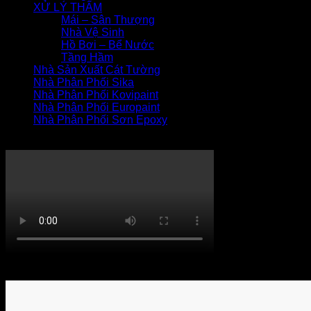
XỬ LÝ THẤM
Mái – Sân Thượng
Nhà Vệ Sinh
Hồ Bơi – Bể Nước
Tầng Hầm
Nhà Sản Xuất Cát Tường
Nhà Phân Phối Sika
Nhà Phân Phối Kovipaint
Nhà Phân Phối Europaint
Nhà Phân Phối Sơn Epoxy
THI CÔNG XỬ LÝ THẤM
Khách hàng bình luận