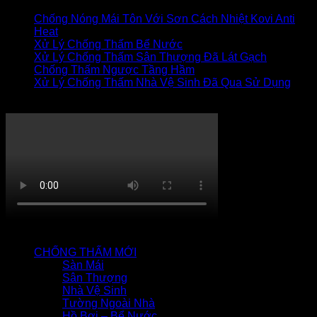
Chống Nóng Mái Tôn Với Sơn Cách Nhiệt Kovi Anti
Heat
Xử Lý Chống Thấm Bể Nước
Xử Lý Chống Thấm Sân Thượng Đã Lát Gạch
Chống Thấm Ngược Tầng Hầm
Xử Lý Chống Thấm Nhà Vệ Sinh Đã Qua Sử Dụng
Thi công chống thấm
QUY TRÌNH CHỐNG THẤM
CHỐNG THẤM MỚI
Sàn Mái
Sân Thượng
Nhà Vệ Sinh
Tường Ngoài Nhà
Hồ Bơi – Bể Nước