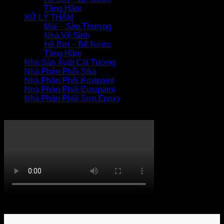
Tầng Hầm
XỬ LÝ THẤM
Mái – Sân Thượng
Nhà Vệ Sinh
Hồ Bơi – Bể Nước
Tầng Hầm
Nhà Sản Xuất Cát Tường
Nhà Phân Phối Sika
Nhà Phân Phối Kovipaint
Nhà Phân Phối Europaint
Nhà Phân Phối Sơn Epoxy
THI CÔNG XỬ LÝ THẤM
Khách hàng bình luận