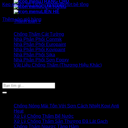
TRANG CHỦ
Keo epoxy 3B 1400 – Bơm vết nứt bê tông
CỬA HÀNG
LIÊN HỆ
3.400.000
₫
Thêm vào giỏ hàng
Thanh toán
+
Danh mục sản phẩm
Chống Thấm Cát Tường
Nhà Phân Phối Conmik
Nhà Phân Phối Europaint
Nhà Phân Phối Kovipaint
Nhà Phân Phối Sika
Nhà Phân Phối Sơn Epoxy
Vật Liệu Chống Thấm (Thương Hiệu Khác)
Giỏ hàng của bạn
TÌM SẢN PHẨM
Tìm
kiếm:
Bài viết mới
Chống Nóng Mái Tôn Với Sơn Cách Nhiệt Kovi Anti
Heat
Xử Lý Chống Thấm Bể Nước
Xử Lý Chống Thấm Sân Thượng Đã Lát Gạch
Chống Thấm Ngược Tầng Hầm