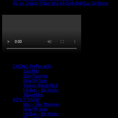
Xử Lý Chống Thấm Nhà Vệ Sinh Đã Qua Sử Dụng
Thi công chống thấm
QUY TRÌNH CHỐNG THẤM
CHỐNG THẤM MỚI
Sàn Mái
Sân Thượng
Nhà Vệ Sinh
Tường Ngoài Nhà
Hồ Bơi – Bể Nước
Tầng Hầm
XỬ LÝ THẤM
Mái – Sân Thượng
Nhà Vệ Sinh
Hồ Bơi – Bể Nước