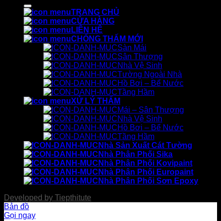
kiếm:
TRANG CHỦ
CỬA HÀNG
LIÊN HỆ
CHỐNG THẤM MỚI
Sàn Mái
Sân Thượng
Nhà Vệ Sinh
Tường Ngoài Nhà
Hồ Bơi – Bể Nước
Tầng Hầm
XỬ LÝ THẤM
Mái – Sân Thượng
Nhà Vệ Sinh
Hồ Bơi – Bể Nước
Tầng Hầm
Nhà Sản Xuất Cát Tường
Nhà Phân Phối Sika
Nhà Phân Phối Kovipaint
Nhà Phân Phối Europaint
Nhà Phân Phối Sơn Epoxy
Developed by
Tiepthitute
Bản đồ
Gọi ngay