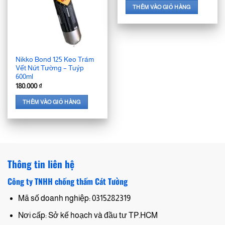
THÊM VÀO GIỎ HÀNG
Nikko Bond 125 Keo Trám
Vết Nứt Tường – Tuýp
600ml
180.000
₫
THÊM VÀO GIỎ HÀNG
Thông tin liên hệ
Công ty TNHH chống thấm Cát Tường
Mã số doanh nghiệp: 0315282319
Nơi cấp: Sở kế hoạch và đầu tư TP.HCM