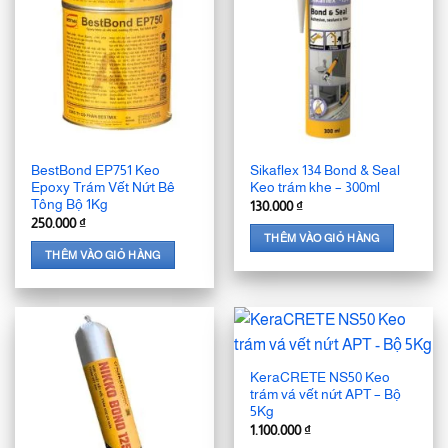
BestBond EP751 Keo
Sikaflex 134 Bond & Seal
Epoxy Trám Vết Nứt Bê
Keo trám khe – 300ml
Tông Bộ 1Kg
130.000
₫
250.000
₫
THÊM VÀO GIỎ HÀNG
THÊM VÀO GIỎ HÀNG
KeraCRETE NS50 Keo
trám vá vết nứt APT – Bộ
5Kg
1.100.000
₫