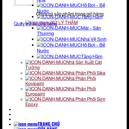
Hồ Bơi – Bể
Nước
Chưa có sản phẩm trong giỏ hàng.
Tầng Hầm
XỬ LÝ THẤM
Quay trở lại cửa hàng
Mái – Sân
Thượng
Nhà Vệ Sinh
Hồ Bơi – Bể
Nước
Tầng Hầm
Nhà Sản Xuất Cát
Tường
Nhà Phân Phối Sika
Nhà Phân Phối
Kovipaint
Nhà Phân Phối
Europaint
Nhà Phân Phối Sơn
Epoxy
TRANG CHỦ