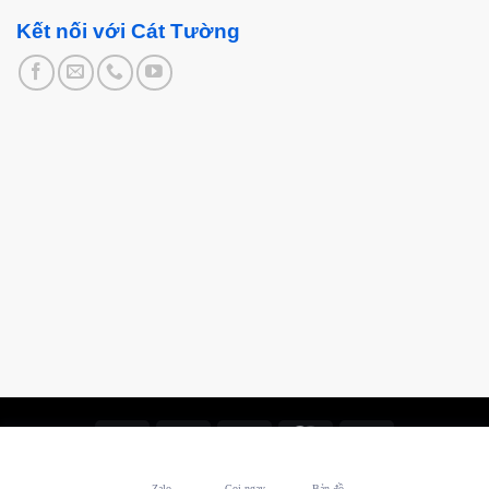
Kết nối với Cát Tường
Thiết kế và chăm sóc ©
Phòng Marketing Cát Tường
Zalo
Gọi ngay
Bản đồ