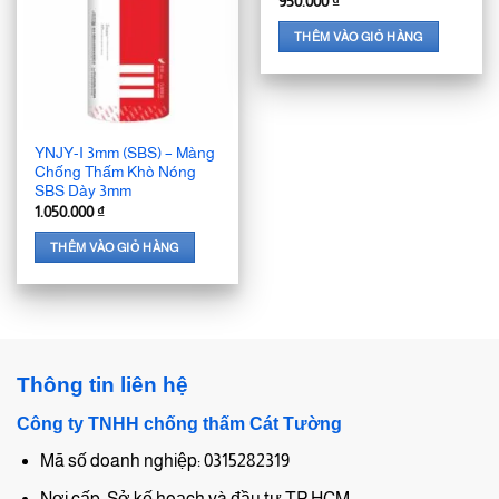
950.000
₫
THÊM VÀO GIỎ HÀNG
YNJY-I 3mm (SBS) – Màng
Chống Thấm Khò Nóng
SBS Dày 3mm
1.050.000
₫
THÊM VÀO GIỎ HÀNG
Thông tin liên hệ
Công ty TNHH chống thấm Cát Tường
Mã số doanh nghiệp: 0315282319
Nơi cấp: Sở kế hoạch và đầu tư TP.HCM