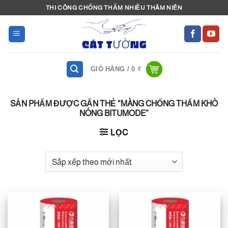
Bỏ
THI CÔNG CHỐNG THẤM NHIỀU THÂM NIÊN
qua
nội
dung
GIỎ HÀNG /
0
₫
SẢN PHẨM ĐƯỢC GẮN THẺ “MÀNG CHỐNG THẤM KHÒ
NÓNG BITUMODE”
LỌC