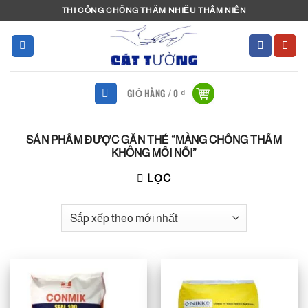
Bỏ
THI CÔNG CHỐNG THẤM NHIỀU THÂM NIÊN
qua
nội
dung
GIỎ HÀNG /
0
₫
SẢN PHẨM ĐƯỢC GẮN THẺ “MÀNG CHỐNG THẤM
KHÔNG MỐI NỐI”
LỌC