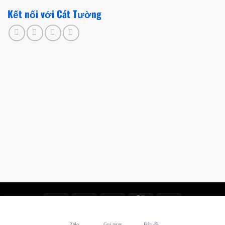
Kết nối với Cát Tường
Thiết kế và chăm sóc ©
Phòng Marketing Cát Tường
Zalo
Gọi ngay
Bản đồ