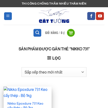
Bỏ
THI CÔNG CHỐNG THẤM NHIỀU THÂM NIÊN
qua
nội
dung
GIỎ HÀNG /
0
₫
SẢN PHẨM ĐƯỢC GẮN THẺ “NIKKO 731”
LỌC
Nikko Epoxdure 731 Keo
cấy thép – Bộ 1kg