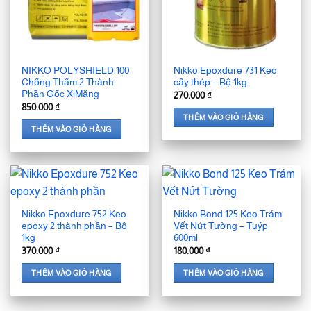
NIKKO POLYSHIELD 100
Nikko Epoxdure 731 Keo
Chống Thấm 2 Thành
cấy thép – Bộ 1kg
Phần Gốc XiMăng
270.000
₫
850.000
₫
THÊM VÀO GIỎ HÀNG
THÊM VÀO GIỎ HÀNG
Nikko Epoxdure 752 Keo
Nikko Bond 125 Keo Trám
epoxy 2 thành phần – Bộ
Vết Nứt Tường – Tuýp
1kg
600ml
370.000
₫
180.000
₫
THÊM VÀO GIỎ HÀNG
THÊM VÀO GIỎ HÀNG