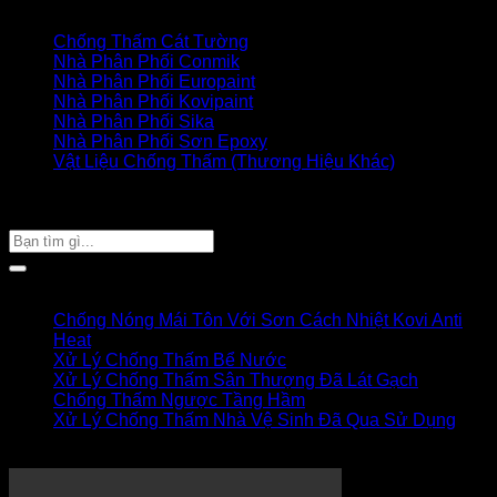
Danh mục sản phẩm
Chống Thấm Cát Tường
Nhà Phân Phối Conmik
Nhà Phân Phối Europaint
Nhà Phân Phối Kovipaint
Nhà Phân Phối Sika
Nhà Phân Phối Sơn Epoxy
Vật Liệu Chống Thấm (Thương Hiệu Khác)
Giỏ hàng của bạn
TÌM SẢN PHẨM
Tìm
kiếm:
Bài viết mới
Chống Nóng Mái Tôn Với Sơn Cách Nhiệt Kovi Anti
Heat
Xử Lý Chống Thấm Bể Nước
Xử Lý Chống Thấm Sân Thượng Đã Lát Gạch
Chống Thấm Ngược Tầng Hầm
Xử Lý Chống Thấm Nhà Vệ Sinh Đã Qua Sử Dụng
Thi công chống thấm