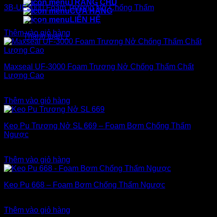
TRANG CHỦ
3B-UF3000 Foam Trương Nở Chống Thấm
nhất
CỬA HÀNG
LIÊN HỆ
1.400.000
₫
Thêm vào giỏ hàng
Thanh toán
+
Maxseal UF-3000 Foam Trương Nở Chống Thấm Chất
Lượng Cao
1.600.000
₫
Thêm vào giỏ hàng
Keo Pu Trương Nở SL 669 – Foam Bơm Chống Thấm
Ngược
1.100.000
₫
Thêm vào giỏ hàng
Keo Pu 668 – Foam Bơm Chống Thấm Ngược
1.100.000
₫
Thêm vào giỏ hàng