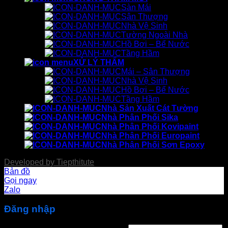
Sàn Mái
Sân Thượng
Nhà Vệ Sinh
Tường Ngoài Nhà
Hồ Bơi – Bể Nước
Tầng Hầm
XỬ LÝ THẤM
Mái – Sân Thượng
Nhà Vệ Sinh
Hồ Bơi – Bể Nước
Tầng Hầm
Nhà Sản Xuất Cát Tường
Nhà Phân Phối Sika
Nhà Phân Phối Kovipaint
Nhà Phân Phối Europaint
Nhà Phân Phối Sơn Epoxy
Developed by
Tiepthitute
Bản đồ
Gọi ngay
Zalo
Đăng nhập