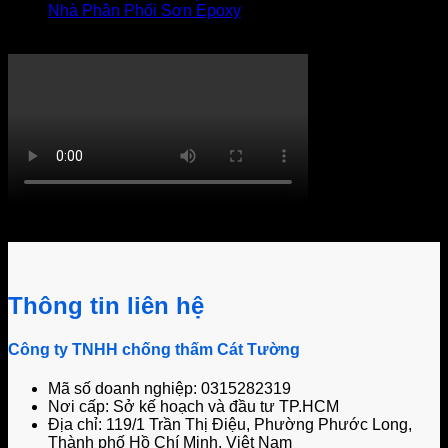
Nhà Phân Phối Sơn Epoxy
THI CÔNG XỬ LÝ THẤM
Khách hàng bình luận
Thông tin liên hệ
Công ty TNHH chống thấm Cát Tường
Mã số doanh nghiệp: 0315282319
Nơi cấp: Sở kế hoạch và đầu tư TP.HCM
Địa chỉ: 119/1 Trần Thị Điệu, Phường Phước Long,
Thành phố Hồ Chí Minh, Việt Nam