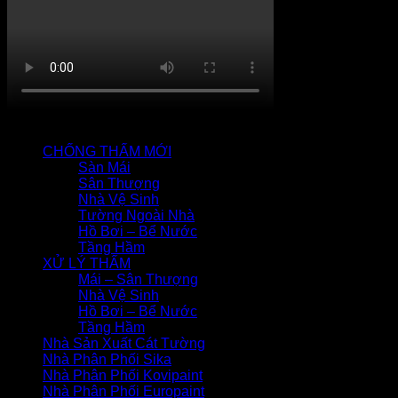
QUY TRÌNH CHỐNG THẤM
CHỐNG THẤM MỚI
Sàn Mái
Sân Thượng
Nhà Vệ Sinh
Tường Ngoài Nhà
Hồ Bơi – Bể Nước
Tầng Hầm
XỬ LÝ THẤM
Mái – Sân Thượng
Nhà Vệ Sinh
Hồ Bơi – Bể Nước
Tầng Hầm
Nhà Sản Xuất Cát Tường
Nhà Phân Phối Sika
Nhà Phân Phối Kovipaint
Nhà Phân Phối Europaint