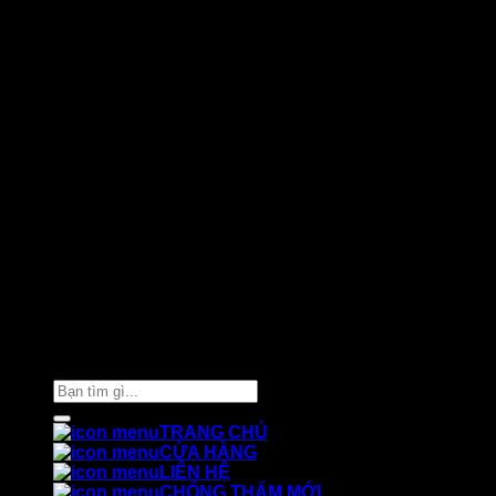
Thiết kế và chăm sóc ©
Phòng Marketing Cát Tường
Tìm
kiếm:
TRANG CHỦ
CỬA HÀNG
LIÊN HỆ
CHỐNG THẤM MỚI