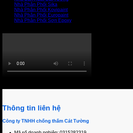
Nhà Phân Phối Sika
Nhà Phân Phối Kovipaint
Nhà Phân Phối Europaint
Nhà Phân Phối Sơn Epoxy
THI CÔNG XỬ LÝ THẤM
Khách hàng bình luận
Thông tin liên hệ
Công ty TNHH chống thấm Cát Tường
Mã số doanh nghiệp: 0315282319