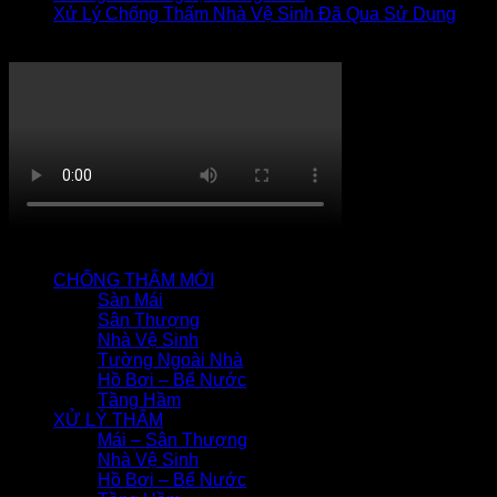
Xử Lý Chống Thấm Nhà Vệ Sinh Đã Qua Sử Dụng
Thi công chống thấm
QUY TRÌNH CHỐNG THẤM
CHỐNG THẤM MỚI
Sàn Mái
Sân Thượng
Nhà Vệ Sinh
Tường Ngoài Nhà
Hồ Bơi – Bể Nước
Tầng Hầm
XỬ LÝ THẤM
Mái – Sân Thượng
Nhà Vệ Sinh
Hồ Bơi – Bể Nước