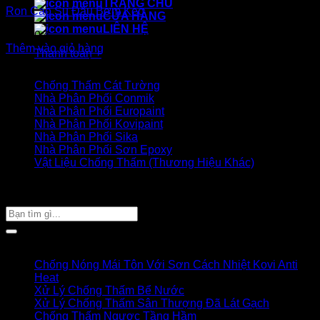
TRANG CHỦ
Ron Cao Su Đầu Bơm Keo
CỬA HÀNG
LIÊN HỆ
50.000
₫
Thêm vào giỏ hàng
Thanh toán
+
Danh mục sản phẩm
Chống Thấm Cát Tường
Nhà Phân Phối Conmik
Nhà Phân Phối Europaint
Nhà Phân Phối Kovipaint
Nhà Phân Phối Sika
Nhà Phân Phối Sơn Epoxy
Vật Liệu Chống Thấm (Thương Hiệu Khác)
Giỏ hàng của bạn
TÌM SẢN PHẨM
Tìm
kiếm:
Bài viết mới
Chống Nóng Mái Tôn Với Sơn Cách Nhiệt Kovi Anti
Heat
Xử Lý Chống Thấm Bể Nước
Xử Lý Chống Thấm Sân Thượng Đã Lát Gạch
Chống Thấm Ngược Tầng Hầm