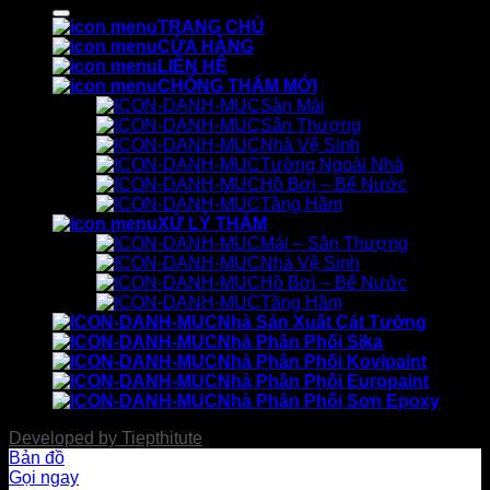
kiếm:
TRANG CHỦ
CỬA HÀNG
LIÊN HỆ
CHỐNG THẤM MỚI
Sàn Mái
Sân Thượng
Nhà Vệ Sinh
Tường Ngoài Nhà
Hồ Bơi – Bể Nước
Tầng Hầm
XỬ LÝ THẤM
Mái – Sân Thượng
Nhà Vệ Sinh
Hồ Bơi – Bể Nước
Tầng Hầm
Nhà Sản Xuất Cát Tường
Nhà Phân Phối Sika
Nhà Phân Phối Kovipaint
Nhà Phân Phối Europaint
Nhà Phân Phối Sơn Epoxy
Developed by
Tiepthitute
Bản đồ
Gọi ngay