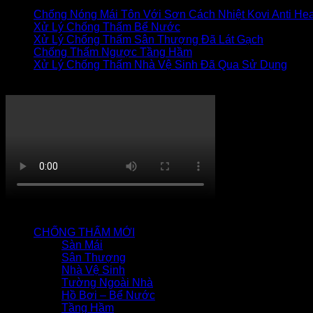
Chống Nóng Mái Tôn Với Sơn Cách Nhiệt Kovi Anti Hea
Xử Lý Chống Thấm Bể Nước
Xử Lý Chống Thấm Sân Thượng Đã Lát Gạch
Chống Thấm Ngược Tầng Hầm
Xử Lý Chống Thấm Nhà Vệ Sinh Đã Qua Sử Dụng
Thi công chống thấm
QUY TRÌNH CHỐNG THẤM
CHỐNG THẤM MỚI
Sàn Mái
Sân Thượng
Nhà Vệ Sinh
Tường Ngoài Nhà
Hồ Bơi – Bể Nước
Tầng Hầm