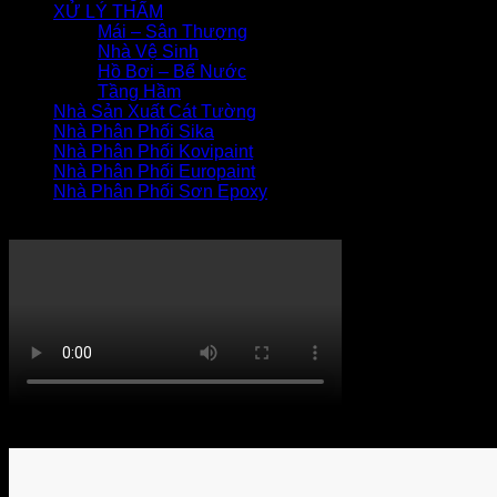
XỬ LÝ THẤM
Mái – Sân Thượng
Nhà Vệ Sinh
Hồ Bơi – Bể Nước
Tầng Hầm
Nhà Sản Xuất Cát Tường
Nhà Phân Phối Sika
Nhà Phân Phối Kovipaint
Nhà Phân Phối Europaint
Nhà Phân Phối Sơn Epoxy
THI CÔNG XỬ LÝ THẤM
Khách hàng bình luận