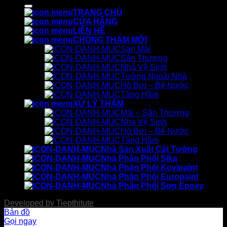
kiếm:
TRANG CHỦ
CỬA HÀNG
LIÊN HỆ
CHỐNG THẤM MỚI
Sàn Mái
Sân Thượng
Nhà Vệ Sinh
Tường Ngoài Nhà
Hồ Bơi – Bể Nước
Tầng Hầm
XỬ LÝ THẤM
Mái – Sân Thượng
Nhà Vệ Sinh
Hồ Bơi – Bể Nước
Tầng Hầm
Nhà Sản Xuất Cát Tường
Nhà Phân Phối Sika
Nhà Phân Phối Kovipaint
Nhà Phân Phối Europaint
Nhà Phân Phối Sơn Epoxy
Developed by
Tiepthitute
Bản đồ
Gọi ngay