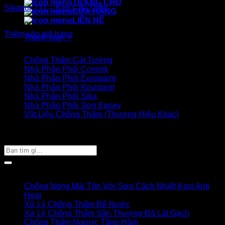
TRANG CHỦ
Sikadur 731 – Keo Cấy Thép
CỬA HÀNG
LIÊN HỆ
330.000
₫
Thêm vào giỏ hàng
Thanh toán
+
Danh mục sản phẩm
Chống Thấm Cát Tường
Nhà Phân Phối Conmik
Nhà Phân Phối Europaint
Nhà Phân Phối Kovipaint
Nhà Phân Phối Sika
Nhà Phân Phối Sơn Epoxy
Vật Liệu Chống Thấm (Thương Hiệu Khác)
Giỏ hàng của bạn
TÌM SẢN PHẨM
Tìm
kiếm:
Bài viết mới
Chống Nóng Mái Tôn Với Sơn Cách Nhiệt Kovi Anti
Heat
Xử Lý Chống Thấm Bể Nước
Xử Lý Chống Thấm Sân Thượng Đã Lát Gạch
Chống Thấm Ngược Tầng Hầm