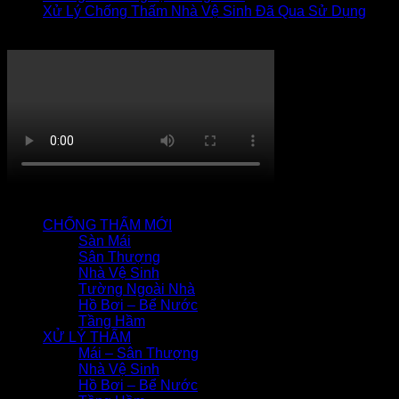
Xử Lý Chống Thấm Nhà Vệ Sinh Đã Qua Sử Dụng
Thi công chống thấm
QUY TRÌNH CHỐNG THẤM
CHỐNG THẤM MỚI
Sàn Mái
Sân Thượng
Nhà Vệ Sinh
Tường Ngoài Nhà
Hồ Bơi – Bể Nước
Tầng Hầm
XỬ LÝ THẤM
Mái – Sân Thượng
Nhà Vệ Sinh
Hồ Bơi – Bể Nước