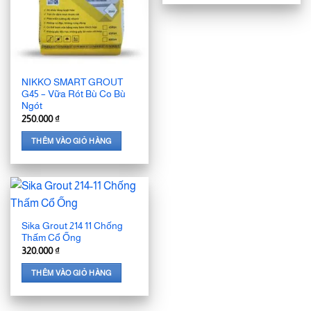
NIKKO SMART GROUT
G45 – Vữa Rót Bù Co Bù
Ngót
250.000
₫
THÊM VÀO GIỎ HÀNG
Sika Grout 214 11 Chống
Thấm Cổ Ống
320.000
₫
THÊM VÀO GIỎ HÀNG