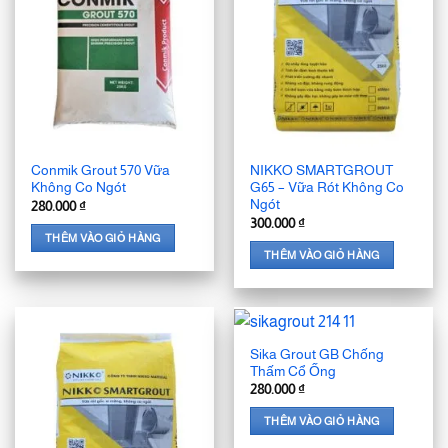
Conmik Grout 570 Vữa
NIKKO SMARTGROUT
Không Co Ngót
G65 – Vữa Rót Không Co
Ngót
280.000
₫
300.000
₫
THÊM VÀO GIỎ HÀNG
THÊM VÀO GIỎ HÀNG
Sika Grout GB Chống
Thấm Cổ Ống
280.000
₫
THÊM VÀO GIỎ HÀNG