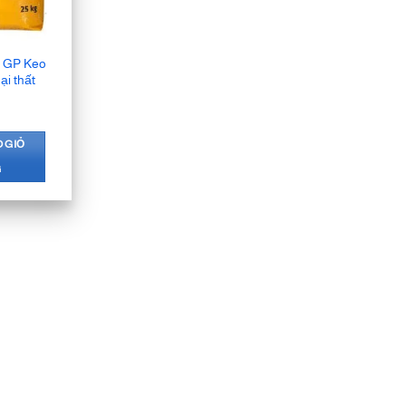
d GP Keo
ại thất
 GIỎ
G