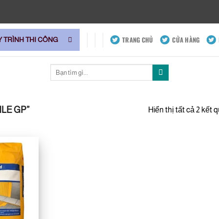
TRANG CHỦ
CỬA HÀNG
Y TRÌNH THI CÔNG
Tìm
kiếm:
LE GP”
Hiển thị tất cả 2 kết 