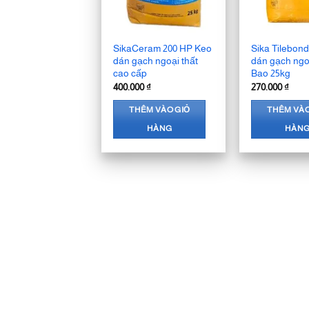
SikaCeram 200 HP Keo
Sika Tilebon
dán gạch ngoại thất
dán gạch ngo
cao cấp
Bao 25kg
400.000
₫
270.000
₫
THÊM VÀO GIỎ
THÊM VÀO
HÀNG
HÀN