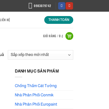
0983079742
LIÊN HỆ
THANH TOÁN
GIỎ HÀNG /
0
₫
Đã
quả
sắp
xếp
DANH MỤC SẢN PHẨM
theo
mới
nhất
Chống Thấm Cát Tường
Nhà Phân Phối Conmik
Nhà Phân Phối Europaint