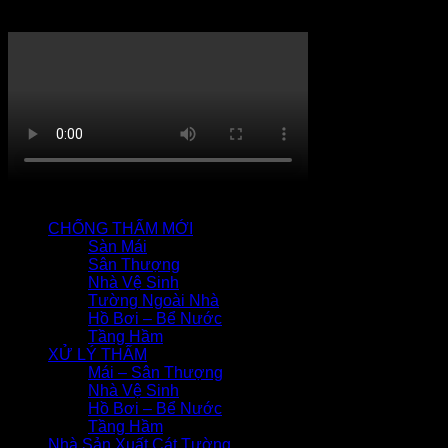
Thi công chống thấm
QUY TRÌNH CHỐNG THẤM
CHỐNG THẤM MỚI
Sàn Mái
Sân Thượng
Nhà Vệ Sinh
Tường Ngoài Nhà
Hồ Bơi – Bể Nước
Tầng Hầm
XỬ LÝ THẤM
Mái – Sân Thượng
Nhà Vệ Sinh
Hồ Bơi – Bể Nước
Tầng Hầm
Nhà Sản Xuất Cát Tường