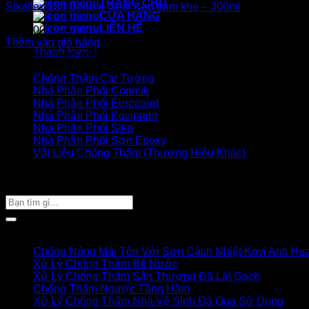
TRANG CHỦ
Sikaflex 134 Bond & Seal Keo trám khe – 300ml
CỬA HÀNG
LIÊN HỆ
130.000
₫
Thêm vào giỏ hàng
Thanh toán
+
Danh mục sản phẩm
Chống Thấm Cát Tường
Nhà Phân Phối Conmik
Nhà Phân Phối Europaint
Nhà Phân Phối Kovipaint
Nhà Phân Phối Sika
Nhà Phân Phối Sơn Epoxy
Vật Liệu Chống Thấm (Thương Hiệu Khác)
Giỏ hàng của bạn
TÌM SẢN PHẨM
Tìm
kiếm:
Bài viết mới
Chống Nóng Mái Tôn Với Sơn Cách Nhiệt Kovi Anti Hea
Xử Lý Chống Thấm Bể Nước
Xử Lý Chống Thấm Sân Thượng Đã Lát Gạch
Chống Thấm Ngược Tầng Hầm
Xử Lý Chống Thấm Nhà Vệ Sinh Đã Qua Sử Dụng