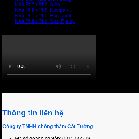
Nhà Phân Phối Sika
Nhà Phân Phối Kovipaint
Nhà Phân Phối Europaint
Nhà Phân Phối Sơn Epoxy
THI CÔNG XỬ LÝ THẤM
Khách hàng bình luận
Thông tin liên hệ
Công ty TNHH chống thấm Cát Tường
Mã số doanh nghiệp: 0315282319