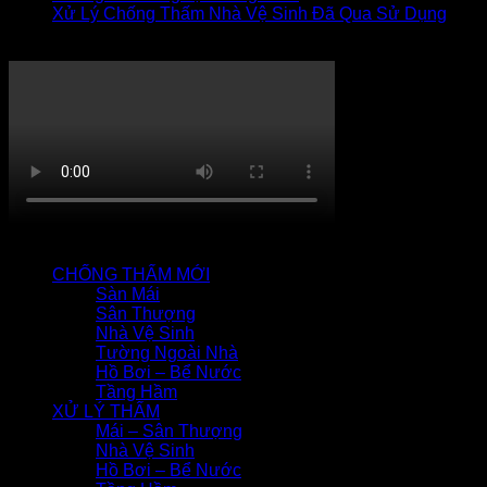
Xử Lý Chống Thấm Nhà Vệ Sinh Đã Qua Sử Dụng
Thi công chống thấm
QUY TRÌNH CHỐNG THẤM
CHỐNG THẤM MỚI
Sàn Mái
Sân Thượng
Nhà Vệ Sinh
Tường Ngoài Nhà
Hồ Bơi – Bể Nước
Tầng Hầm
XỬ LÝ THẤM
Mái – Sân Thượng
Nhà Vệ Sinh
Hồ Bơi – Bể Nước