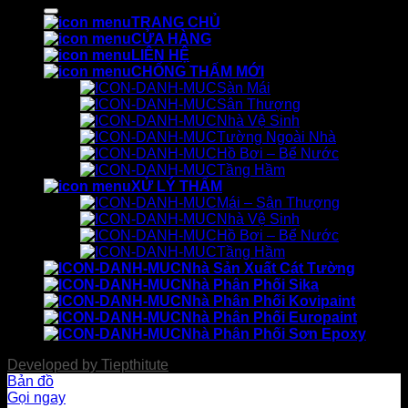
kiếm:
TRANG CHỦ
CỬA HÀNG
LIÊN HỆ
CHỐNG THẤM MỚI
Sàn Mái
Sân Thượng
Nhà Vệ Sinh
Tường Ngoài Nhà
Hồ Bơi – Bể Nước
Tầng Hầm
XỬ LÝ THẤM
Mái – Sân Thượng
Nhà Vệ Sinh
Hồ Bơi – Bể Nước
Tầng Hầm
Nhà Sản Xuất Cát Tường
Nhà Phân Phối Sika
Nhà Phân Phối Kovipaint
Nhà Phân Phối Europaint
Nhà Phân Phối Sơn Epoxy
Developed by
Tiepthitute
Bản đồ
Gọi ngay