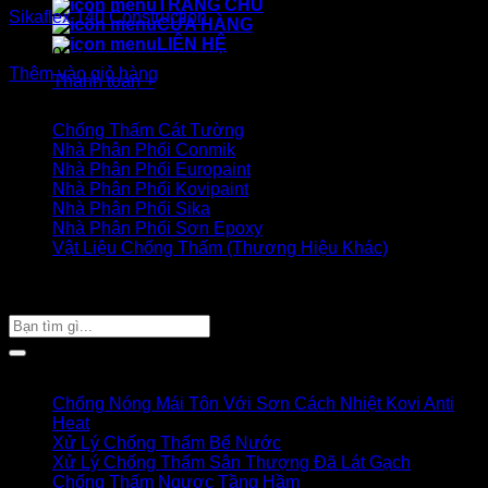
TRANG CHỦ
Sikaflex 140 Construction
CỬA HÀNG
LIÊN HỆ
220.000
₫
Thêm vào giỏ hàng
Thanh toán
+
Danh mục sản phẩm
Chống Thấm Cát Tường
Nhà Phân Phối Conmik
Nhà Phân Phối Europaint
Nhà Phân Phối Kovipaint
Nhà Phân Phối Sika
Nhà Phân Phối Sơn Epoxy
Vật Liệu Chống Thấm (Thương Hiệu Khác)
Giỏ hàng của bạn
TÌM SẢN PHẨM
Tìm
kiếm:
Bài viết mới
Chống Nóng Mái Tôn Với Sơn Cách Nhiệt Kovi Anti
Heat
Xử Lý Chống Thấm Bể Nước
Xử Lý Chống Thấm Sân Thượng Đã Lát Gạch
Chống Thấm Ngược Tầng Hầm