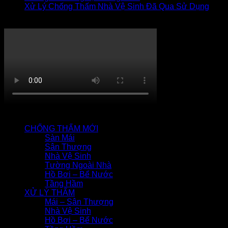
Xử Lý Chống Thấm Nhà Vệ Sinh Đã Qua Sử Dụng
Thi công chống thấm
QUY TRÌNH CHỐNG THẤM
CHỐNG THẤM MỚI
Sàn Mái
Sân Thượng
Nhà Vệ Sinh
Tường Ngoài Nhà
Hồ Bơi – Bể Nước
Tầng Hầm
XỬ LÝ THẤM
Mái – Sân Thượng
Nhà Vệ Sinh
Hồ Bơi – Bể Nước