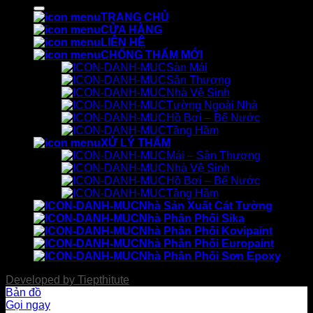
kiếm:
TRANG CHỦ
CỬA HÀNG
LIÊN HỆ
CHỐNG THẤM MỚI
Sàn Mái
Sân Thượng
Nhà Vệ Sinh
Tường Ngoài Nhà
Hồ Bơi – Bể Nước
Tầng Hầm
XỬ LÝ THẤM
Mái – Sân Thượng
Nhà Vệ Sinh
Hồ Bơi – Bể Nước
Tầng Hầm
Nhà Sản Xuất Cát Tường
Nhà Phân Phối Sika
Nhà Phân Phối Kovipaint
Nhà Phân Phối Europaint
Nhà Phân Phối Sơn Epoxy
Developed by
Tiepthitute
Bản đồ
Gọi ngay