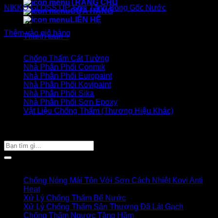
TRANG CHỦ
NIKKO GLOSS UP Sơn Tăng Bóng Gốc Nước
CỬA HÀNG
LIÊN HỆ
2.400.000
₫
Thêm vào giỏ hàng
Thanh toán
+
Danh mục sản phẩm
Chống Thấm Cát Tường
Nhà Phân Phối Conmik
Nhà Phân Phối Europaint
Nhà Phân Phối Kovipaint
Nhà Phân Phối Sika
Nhà Phân Phối Sơn Epoxy
Vật Liệu Chống Thấm (Thương Hiệu Khác)
Giỏ hàng của bạn
TÌM SẢN PHẨM
Tìm
kiếm:
Bài viết mới
Chống Nóng Mái Tôn Với Sơn Cách Nhiệt Kovi Anti
Heat
Xử Lý Chống Thấm Bể Nước
Xử Lý Chống Thấm Sân Thượng Đã Lát Gạch
Chống Thấm Ngược Tầng Hầm