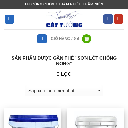
Bỏ
THI CÔNG CHỐNG THẤM NHIỀU THÂM NIÊN
qua
nội
dung
GIỎ HÀNG /
0
₫
SẢN PHẨM ĐƯỢC GẮN THẺ “SƠN LÓT CHỐNG
NÓNG”
LỌC