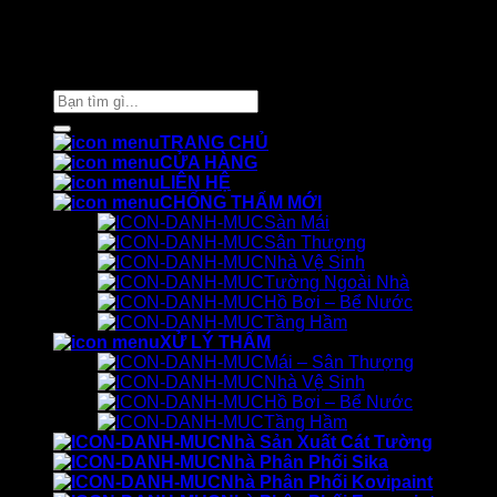
Thiết kế và chăm sóc ©
Phòng Marketing Cát Tường
Tìm
kiếm:
TRANG CHỦ
CỬA HÀNG
LIÊN HỆ
CHỐNG THẤM MỚI
Sàn Mái
Sân Thượng
Nhà Vệ Sinh
Tường Ngoài Nhà
Hồ Bơi – Bể Nước
Tầng Hầm
XỬ LÝ THẤM
Mái – Sân Thượng
Nhà Vệ Sinh
Hồ Bơi – Bể Nước
Tầng Hầm
Nhà Sản Xuất Cát Tường
Nhà Phân Phối Sika
Nhà Phân Phối Kovipaint