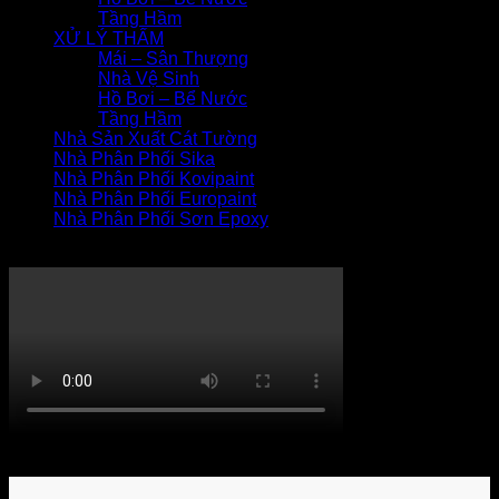
Tầng Hầm
XỬ LÝ THẤM
Mái – Sân Thượng
Nhà Vệ Sinh
Hồ Bơi – Bể Nước
Tầng Hầm
Nhà Sản Xuất Cát Tường
Nhà Phân Phối Sika
Nhà Phân Phối Kovipaint
Nhà Phân Phối Europaint
Nhà Phân Phối Sơn Epoxy
THI CÔNG XỬ LÝ THẤM
Khách hàng bình luận