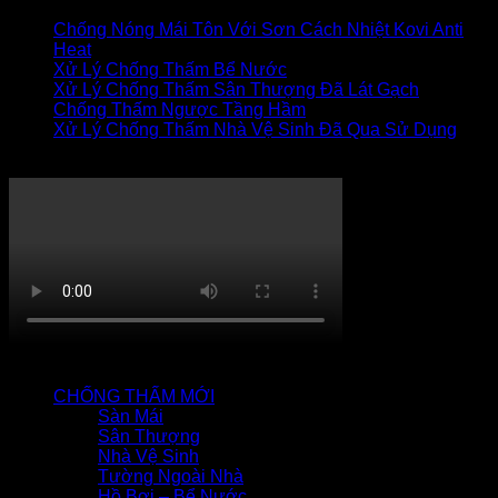
Chống Nóng Mái Tôn Với Sơn Cách Nhiệt Kovi Anti
Heat
Xử Lý Chống Thấm Bể Nước
Xử Lý Chống Thấm Sân Thượng Đã Lát Gạch
Chống Thấm Ngược Tầng Hầm
Xử Lý Chống Thấm Nhà Vệ Sinh Đã Qua Sử Dụng
Thi công chống thấm
QUY TRÌNH CHỐNG THẤM
CHỐNG THẤM MỚI
Sàn Mái
Sân Thượng
Nhà Vệ Sinh
Tường Ngoài Nhà
Hồ Bơi – Bể Nước