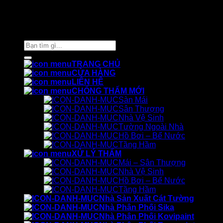
Thiết kế và chăm sóc ©
Phòng Marketing Cát Tường
Tìm
kiếm:
TRANG CHỦ
CỬA HÀNG
LIÊN HỆ
CHỐNG THẤM MỚI
Sàn Mái
Sân Thượng
Nhà Vệ Sinh
Tường Ngoài Nhà
Hồ Bơi – Bể Nước
Tầng Hầm
XỬ LÝ THẤM
Mái – Sân Thượng
Nhà Vệ Sinh
Hồ Bơi – Bể Nước
Tầng Hầm
Nhà Sản Xuất Cát Tường
Nhà Phân Phối Sika
Nhà Phân Phối Kovipaint