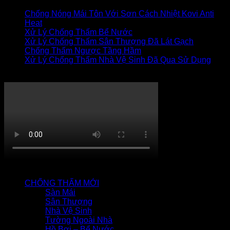
Chống Nóng Mái Tôn Với Sơn Cách Nhiệt Kovi Anti
Heat
Xử Lý Chống Thấm Bể Nước
Xử Lý Chống Thấm Sân Thượng Đã Lát Gạch
Chống Thấm Ngược Tầng Hầm
Xử Lý Chống Thấm Nhà Vệ Sinh Đã Qua Sử Dụng
Thi công chống thấm
QUY TRÌNH CHỐNG THẤM
CHỐNG THẤM MỚI
Sàn Mái
Sân Thượng
Nhà Vệ Sinh
Tường Ngoài Nhà
Hồ Bơi – Bể Nước