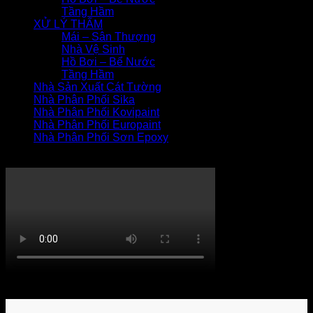
Tầng Hầm
XỬ LÝ THẤM
Mái – Sân Thượng
Nhà Vệ Sinh
Hồ Bơi – Bể Nước
Tầng Hầm
Nhà Sản Xuất Cát Tường
Nhà Phân Phối Sika
Nhà Phân Phối Kovipaint
Nhà Phân Phối Europaint
Nhà Phân Phối Sơn Epoxy
THI CÔNG XỬ LÝ THẤM
Khách hàng bình luận