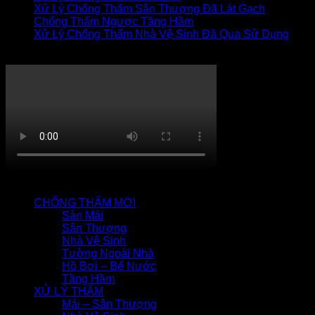
Xử Lý Chống Thấm Sân Thượng Đã Lát Gạch
Chống Thấm Ngược Tầng Hầm
Xử Lý Chống Thấm Nhà Vệ Sinh Đã Qua Sử Dụng
Thi công chống thấm
QUY TRÌNH CHỐNG THẤM
CHỐNG THẤM MỚI
Sàn Mái
Sân Thượng
Nhà Vệ Sinh
Tường Ngoài Nhà
Hồ Bơi – Bể Nước
Tầng Hầm
XỬ LÝ THẤM
Mái – Sân Thượng