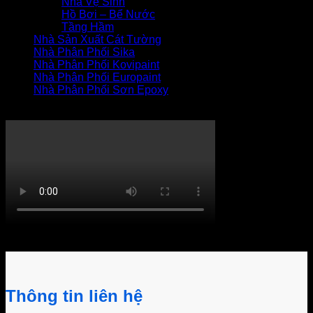
Nhà Vệ Sinh
Hồ Bơi – Bể Nước
Tầng Hầm
Nhà Sản Xuất Cát Tường
Nhà Phân Phối Sika
Nhà Phân Phối Kovipaint
Nhà Phân Phối Europaint
Nhà Phân Phối Sơn Epoxy
THI CÔNG XỬ LÝ THẤM
Khách hàng bình luận
Thông tin liên hệ