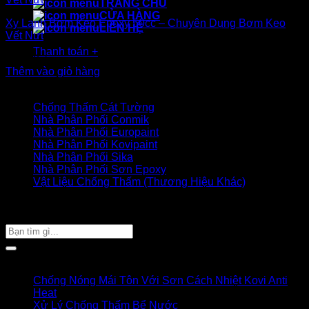
TRANG CHỦ
CỬA HÀNG
Xy Lanh Bơm Keo Epoxy 50cc – Chuyên Dụng Bơm Keo
LIÊN HỆ
Vết Nứt
Thanh toán
+
14.000
₫
Thêm vào giỏ hàng
Danh mục sản phẩm
Chống Thấm Cát Tường
Nhà Phân Phối Conmik
Nhà Phân Phối Europaint
Nhà Phân Phối Kovipaint
Nhà Phân Phối Sika
Nhà Phân Phối Sơn Epoxy
Vật Liệu Chống Thấm (Thương Hiệu Khác)
Giỏ hàng của bạn
TÌM SẢN PHẨM
Tìm
kiếm:
Bài viết mới
Chống Nóng Mái Tôn Với Sơn Cách Nhiệt Kovi Anti
Heat
Xử Lý Chống Thấm Bể Nước