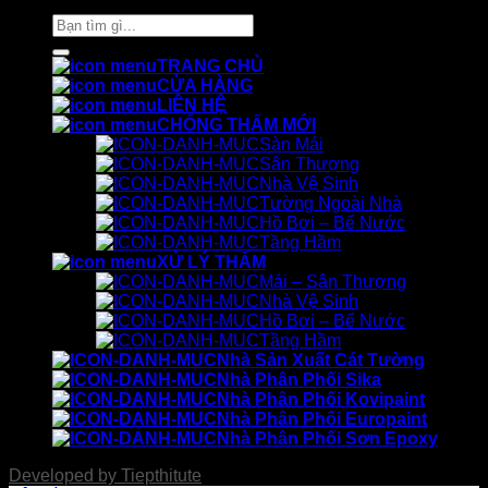
Tìm
kiếm:
TRANG CHỦ
CỬA HÀNG
LIÊN HỆ
CHỐNG THẤM MỚI
Sàn Mái
Sân Thượng
Nhà Vệ Sinh
Tường Ngoài Nhà
Hồ Bơi – Bể Nước
Tầng Hầm
XỬ LÝ THẤM
Mái – Sân Thượng
Nhà Vệ Sinh
Hồ Bơi – Bể Nước
Tầng Hầm
Nhà Sản Xuất Cát Tường
Nhà Phân Phối Sika
Nhà Phân Phối Kovipaint
Nhà Phân Phối Europaint
Nhà Phân Phối Sơn Epoxy
Developed by
Tiepthitute