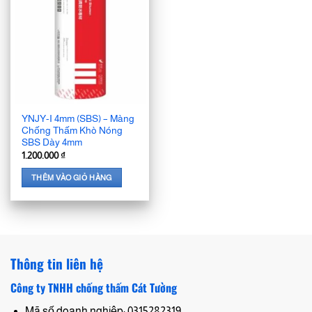
YNJY-I 4mm (SBS) – Màng
Chống Thấm Khò Nóng
SBS Dày 4mm
1.200.000
₫
THÊM VÀO GIỎ HÀNG
Thông tin liên hệ
Công ty TNHH chống thấm Cát Tường
Mã số doanh nghiệp: 0315282319