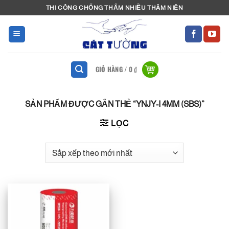
Bỏ
THI CÔNG CHỐNG THẤM NHIỀU THÂM NIÊN
qua
nội
dung
GIỎ HÀNG /
0
₫
SẢN PHẨM ĐƯỢC GẮN THẺ “YNJY-I 4MM (SBS)”
LỌC