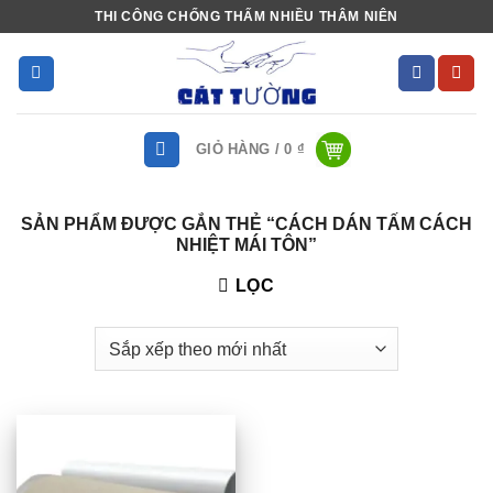
Bỏ
THI CÔNG CHỐNG THẤM NHIỀU THÂM NIÊN
qua
nội
dung
GIỎ HÀNG /
0
₫
SẢN PHẨM ĐƯỢC GẮN THẺ “CÁCH DÁN TẤM CÁCH
NHIỆT MÁI TÔN”
LỌC